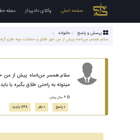
صفحه اصلی
وکلای دادپرداز
مجله حق
پرسش و پاسخ
خانواده
سلام.همسر من۸ماه پیش از من حق طلاق و حضانت بچه هارو گرفت در مقابل مهریه،اجرت والمثل،نفقه رو بخشید الان رفته دادخواست طلاق داده ایا میتونه به راحتی طلاق بگیره یا باید دلیل قانونی بیاره واسه طلاق؟؟
سلام.همسر من۸ماه 
میتونه به راحتی طلاق بگیره یا باید
4 سال پیش
1 پاسخ
0 نظر
748 بازدید