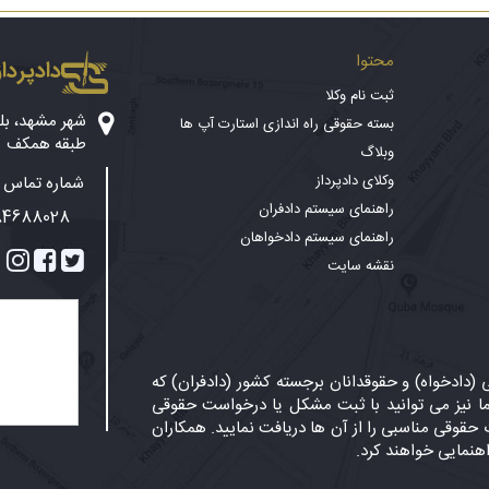
محتوا
دادپرداز
ثبت نام وکلا
بسته حقوقی راه اندازی استارت آپ ها
طبقه همکف
وبلاگ
وکلای دادپرداز
شماره تماس پ
راهنمای سیستم دادفران
84688028
راهنمای سیستم دادخواهان
نقشه سایت
دادخواه) و حقوقدانان برجسته کشور (دادفران) که
 نیز می توانید با ثبت مشکل یا درخواست حقوقی
حقوقی مناسبی را از آن ها دریافت نمایید. همکاران
اهنمایی خواهند کرد.