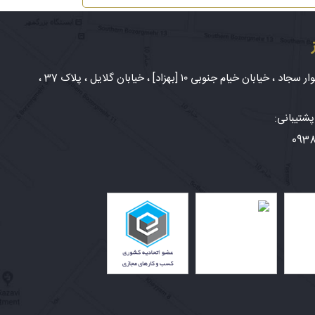
شهر مشهد، بلوار سجاد ، خیابان خیام جنوبی ۱۰ [بهزاد] ، خیابان گلایل ، پلاک 37 ،
شتیبانی:
093