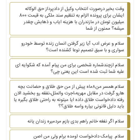
وقت بخیر درصورت انتخاب وکیل از دادپرداز حق الوکاله
ایشان برای پرونده الزام به تنظیم سند ملکی به قیمت 800
میلیون تومان در مازندران با هزینه ایاب و ذهابش چقدر
میشه؟ ممنون از شما
سلام و عرض ادب آیا زیر گرفتن انسان زنده توسط خودرو
سواری و با سبق تصمیم نوعا کشنده است؟
سلام ازچندشماره شخصی برای من پیام آمده که شکوایه ای
علیه شما ثبت شده است این یعنی چی؟
سلام.همسر من۸ماه پیش از من حق طلاق و حضانت بچه
هارو گرفت در مقابل مهریه،اجرت والمثل،نفقه رو بخشید الان
رفته دادخواست طلاق داده ایا میتونه به راحتی طلاق بگیره یا
باید دلیل قانونی بیاره واسه طلاق؟؟
سلام اگر نفغه خانم راهم بدی بازم مردمیره زندان یانه
سلام. پیامک دادخواست اومده برام ولی من اصن