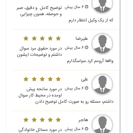
6 سال پیش
توضیح کامل و دقیق، صبر
و حوصله، همون چیزایی
که از یک وکیل انتظار دارم.
علیرضا
6 سال پیش
در مورد حقوق مرد سوال
داشتم و توضیحات ایشون
واقعا آرومم کرد.سپاسگذارم
علی
6 سال پیش
در مورد سانحه پیش
اومده در محیط کار سوال
داشتم، مسئله رو به صورت کامل توضیح دادن.
هاجر
6 سال پیش
در مورد مسائل خانوادگی