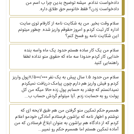
دادخواست ندادم. میشه توضیح بدین چرا ب اسم من
دادخواست زدن؟ فقط خانومم حق طلاق داره.
سلام وقت بخیر. من یه شکایت نامه از کارفام توی سایت
اداره کار ثبت کردم و امروز حقوقم واریز شده. چطور میتونم
این شکایت نامه رو فسخ کنم؟
سلام من یک کار ساده هستم حدود یک ماه واسه بنده
خدایی کار کردم حدودا سه ماه که حقوق منو نداده لطفا
راهنمایی کنید
سلام من حدود ۱.۵ سال پیش به یک نفر ۷/۵۰۰/۰۰۰پول واریز
کردم و فیش واریز هم دارم‌.چون پیامک دریافت نمیکردم
نمیدانستم که چقدر به حسابم پول زده حالا میگه من کل
پولت رو به حسابت زدم .آیا میتوام گردش حساب ب...
همسرم حکم تمکین منو گرفتن من هم طبق لایحه ای که
نوشتم و اطهار نامه که براشون فرستادم آمادگی خودمو اعلام
کردم که از دادگاه هم براشون به عنوان ابلاغ فرستادن که من
آماده تمکین هستم اما همسرم حکم رو نمیبر...