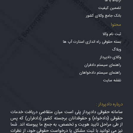
ارتباط با ما
تضمین کیفیت
بانک جامع وکلای کشور
محتوا
ثبت نام وکلا
بسته حقوقی راه اندازی استارت آپ ها
وبلاگ
وکلای دادپرداز
راهنمای سیستم دادفران
راهنمای سیستم دادخواهان
نقشه سایت
درباره دادپرداز :
سامانه حقوقی دادپرداز پلی است میان متقاضی دریافت خدمات
حقوقی (دادخواه) و حقوقدانان برجسته کشور (دادفران) که پس
از طی مراحل تایید هویت و تخصص، به جمع ما پیوسته اند. شما
نیز می توانید با ثبت مشکل یا درخواست حقوقی خود، از نظرات