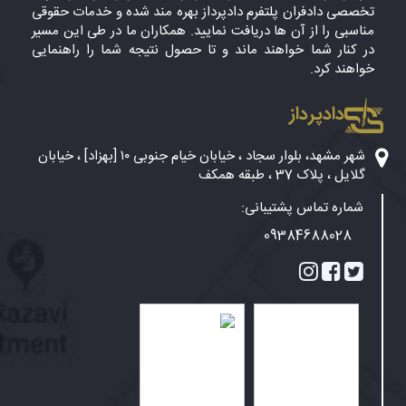
تخصصی دادفران پلتفرم دادپرداز بهره مند شده و خدمات حقوقی
مناسبی را از آن ها دریافت نمایید. همکاران ما در طی این مسیر
در کنار شما خواهند ماند و تا حصول نتیجه شما را راهنمایی
خواهند کرد.
دادپرداز
شهر مشهد، بلوار سجاد ، خیابان خیام جنوبی ۱۰ [بهزاد] ، خیابان
گلایل ، پلاک 37 ، طبقه همکف
شماره تماس پشتیبانی:
09384688028