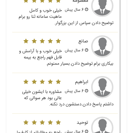
معصومه
6 سال پیش
خیلی خوب و کامل
ماهیت سامانه ثنا رو برام
توضیح دادن سپاس از این بزرگوار.
صانع
6 سال پیش
خیلی خوب و با آرامش و
قابل فهم راجع به بیمه
بیکاری برام توضیح دادن.بسیار ممنونم.
ابراهیم
6 سال پیش
مشاوره با ایشون خیلی
عالی بود هر سوالی که
داشتم پاسخ دادن.دستشون درد نکنه.
توحید
6 سال پیش
راجع به مطالباتم از کارفرما