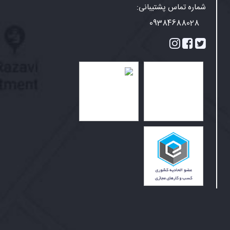
شماره تماس پشتیبانی:
09384688028