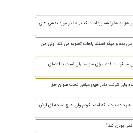
ای دادن حقوق به من 9% از مالکیت شرکت را واگذار کنند و هزینه ها را هم پرداخت کنند. آیا در مورد بدهی های
برج ابان از شرکتی که دراون کار میکردم استعفا دادم و کارفرما فعلا حاضر نشده حقوق اون 29 روز رو به من بده و میگه اسفند باهات تسویه می کنم. ولی من
 مسئولیت فقط برای سهامداران است یا اعضای
 شده ولی شرکت مادر هیچ مبلغی تحت عنوان حق
اد هم داده بودند که امضا کردم ولی هیچ نسخه ای ازش