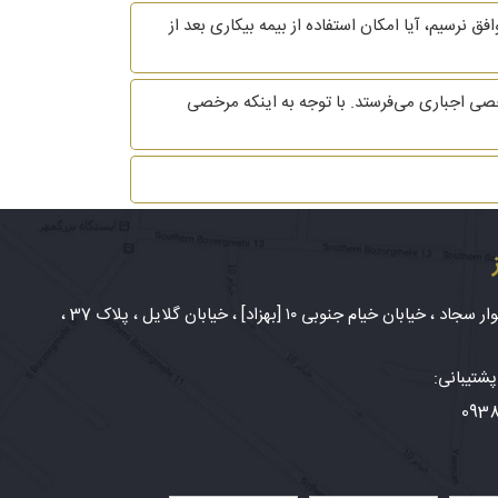
 نرسیم، آیا امکان استفاده از بیمه بیکاری بعد از
ی اجباری می‌فرستد. با توجه به اینکه مرخصی
شهر مشهد، بلوار سجاد ، خیابان خیام جنوبی ۱۰ [بهزاد] ، خیابان گلایل ، پلاک 37 ،
شتیبانی:
093