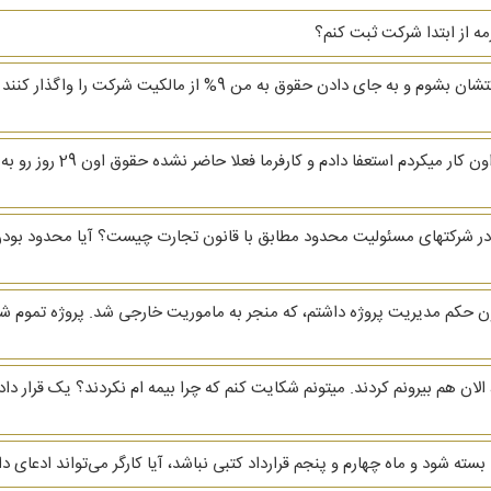
زمه از ابتدا شرکت ثبت کنم؟
سلام یکی از دوستانم از من خواسته که مدیرعامل شرکتشان بشوم و به ج
سلام و وقت بخیر. من 29 ام 
 شرکتهای مسئولیت محدود مطابق با قانون تجارت چیست؟ آیا محدود بودن
ون حکم مدیریت پروژه داشتم، که منجر به ماموریت خارجی شد. پروژه تموم
الان هم بیرونم کردند. میتونم شکایت کنم که چرا بیمه ام نکردند؟ یک قرار د