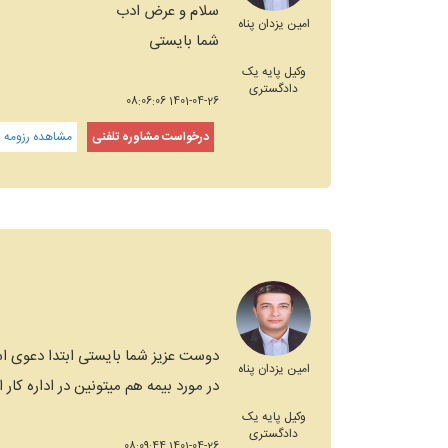
سلام و عرض ادب
امین یزدان پناه
شما بایستی
وکیل پایه یک
دادگستری
1401-04-26 08:06:06
درخواست مشاوره تلفنی
مشاهده رزومه و
دوست عزیز شما بایستی ابتدا دعوی است
امین یزدان پناه
در مورد بیمه هم میتونین در اداره کار
وکیل پایه یک
دادگستری
1401-04-26 08:09:44