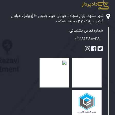
دادپرداز
شهر مشهد، بلوار سجاد ، خیابان خیام جنوبی ۱۰ [بهزاد] ، خیابان
گلایل ، پلاک 37 ، طبقه همکف
شماره تماس پشتیبانی:
09384688028