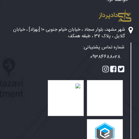
دادپرداز
شهر مشهد، بلوار سجاد ، خیابان خیام جنوبی ۱۰ [بهزاد] ، خیابان
گلایل ، پلاک 37 ، طبقه همکف
شماره تماس پشتیبانی:
09384688028