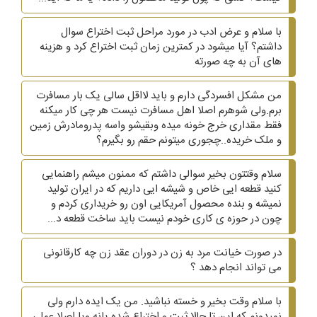
با سلام و عرض ادب در مورد مراحل ثبت اختراع سوال
داشتم؟ آیا میشود در کمترین زمان ثبت اختراع کرد و هزینه
های آن به چه صورته
من مشکل افسردگی دارم و باید لااقل سالی یک بار مسافرت
برم.ولی شوهرم اصلا اهل مسافرت نیست هر چی کار میکنه
فقط مقداری خرج خونه میده وبقیشو واسه پدرومادرش زمین
و ملک خریده..چجوری میتونم حقم رو بگیرم؟
سلام وقتتون بخیر سوالی داشتم که ممنون میشم راهنمایی
کنید قطعه ایی خاص و شیشه ایی داریم که در ایران تولید
نمیشه و بنده محصول آمریکایی اون رو خریداری کردم و
چون در حوزه ی کاری خودم نیست باید ساخت قطعه د...
در صورت خیانت مرد به زن در دوران عقد زن چه کارقانونی
می تواند انجام دهد ؟
با سلام وقت بخیر و خسته نباشید. من یک ایده دارم ولی
نمیدونم که این تا حالا ثبت و اختراع شده یانه ویا اصلا عملی