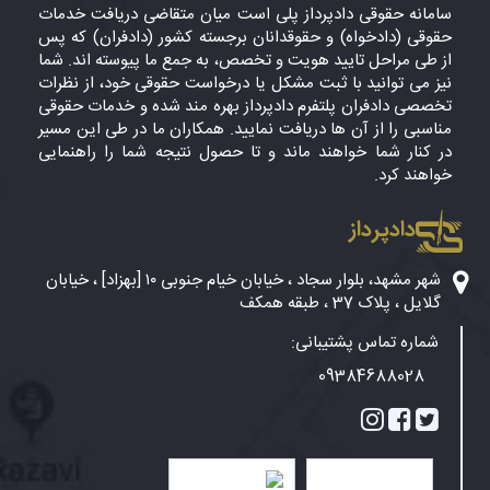
سامانه حقوقی دادپرداز پلی است میان متقاضی دریافت خدمات
حقوقی (دادخواه) و حقوقدانان برجسته کشور (دادفران) که پس
از طی مراحل تایید هویت و تخصص، به جمع ما پیوسته اند. شما
نیز می توانید با ثبت مشکل یا درخواست حقوقی خود، از نظرات
تخصصی دادفران پلتفرم دادپرداز بهره مند شده و خدمات حقوقی
مناسبی را از آن ها دریافت نمایید. همکاران ما در طی این مسیر
در کنار شما خواهند ماند و تا حصول نتیجه شما را راهنمایی
خواهند کرد.
دادپرداز
شهر مشهد، بلوار سجاد ، خیابان خیام جنوبی ۱۰ [بهزاد] ، خیابان
گلایل ، پلاک 37 ، طبقه همکف
شماره تماس پشتیبانی:
09384688028