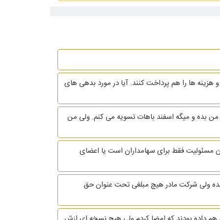
ای دادن حقوق به من 9% از مالکیت شرکت را واگذار کنند و هزینه ها را هم پرداخت کنند. آیا در مورد بدهی های
برج ابان از شرکتی که دراون کار میکردم استعفا دادم و کارفرما فعلا حاضر نشده حقوق اون 29 روز رو به من بده و میگه اسفند باهات تسویه می کنم. ولی من
 مسئولیت فقط برای سهامداران است یا اعضای
 شده ولی شرکت مادر هیچ مبلغی تحت عنوان حق
اد هم داده بودند که امضا کردم ولی هیچ نسخه ای ازش