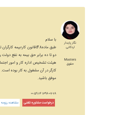
با سلام
نگار پایدار
طبق ماده148قانون کار؛بی
اردکانی
Masters
هیئت تشخیص اداره کار و امور اجتماعی
حقوق
کارگر در آن مشغول به کار بوده است.
موفق باشید.
1398-07-28 00:59:26
درخواست مشاوره تلفنی
مشاهده رزومه و