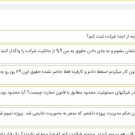
زمه از ابتدا شرکت ثبت کنم؟
سلام یکی از دوستانم از من خواسته که مدیرعامل شرکتشان بشوم و به ج
سلام و وقت بخیر. من 29 ام 
 شرکتهای مسئولیت محدود مطابق با قانون تجارت چیست؟ آیا محدود بودن
ون حکم مدیریت پروژه داشتم، که منجر به ماموریت خارجی شد. پروژه تموم
الان هم بیرونم کردند. میتونم شکایت کنم که چرا بیمه ام نکردند؟ یک قرار د