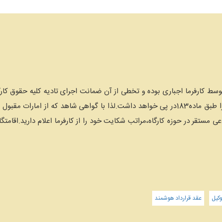
مه کارگران توسط کارفرما اجباری بوده و تخطی از آن ضمانت اجرای تادیه کلیه حقو
دو تا ده برابر حق بیمه به نفع دولت را طبق ماده183در پی خواهد داشت.لذا با گواهی شا
 مستقر در حوزه کارگاه،مراتب شکایت خود را از کارفرما اعلام دارید.اقامتگ
کیل
عقد قرارداد هوشمند