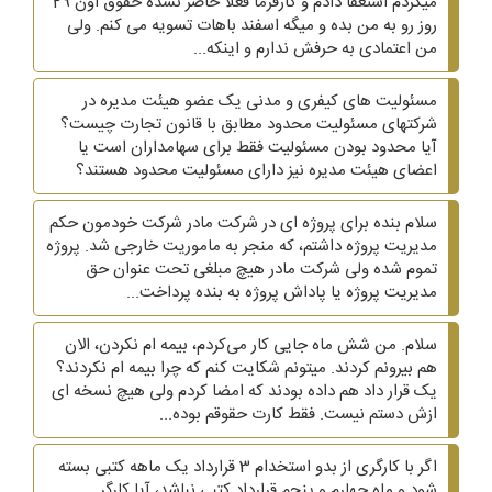
میکردم استعفا دادم و کارفرما فعلا حاضر نشده حقوق اون 29
روز رو به من بده و میگه اسفند باهات تسویه می کنم. ولی
من اعتمادی به حرفش ندارم و اینکه...
مسئولیت های کیفری و مدنی یک عضو هیئت مدیره در
شرکتهای مسئولیت محدود مطابق با قانون تجارت چیست؟
آیا محدود بودن مسئولیت فقط برای سهامداران است یا
اعضای هیئت مدیره نیز دارای مسئولیت محدود هستند؟
سلام بنده برای پروژه ای در شرکت مادر شرکت خودمون حکم
مدیریت پروژه داشتم، که منجر به ماموریت خارجی شد. پروژه
تموم شده ولی شرکت مادر هیچ مبلغی تحت عنوان حق
مدیریت پروژه یا پاداش پروژه به بنده پرداخت...
سلام. من شش ماه جایی کار می‌کردم، بیمه ام نکردن، الان
هم بیرونم کردند. میتونم شکایت کنم که چرا بیمه ام نکردند؟
یک قرار داد هم داده بودند که امضا کردم ولی هیچ نسخه ای
ازش دستم نیست. فقط کارت حقوقم بوده...
اگر با کارگری از بدو استخدام 3 قرارداد یک ماهه کتبی بسته
شود و ماه چهارم و پنجم قرارداد کتبی نباشد، آیا کارگر