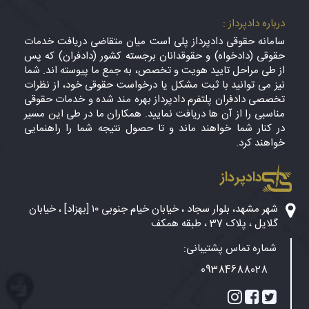
درباره دادپرداز :
سامانه حقوقی دادپرداز پلی است میان متقاضی دریافت خدمات
حقوقی (دادخواه) و حقوقدانان برجسته کشور (دادفران) که پس
از طی مراحل تایید هویت و تخصص، به جمع ما پیوسته اند. شما
نیز می توانید با ثبت مشکل یا درخواست حقوقی خود، از نظرات
تخصصی دادفران پلتفرم دادپرداز بهره مند شده و خدمات حقوقی
مناسبی را از آن ها دریافت نمایید. همکاران ما در طی این مسیر
در کنار شما خواهند ماند و تا حصول نتیجه شما را راهنمایی
خواهند کرد.
دادپرداز
شهر مشهد، بلوار سجاد ، خیابان خیام جنوبی ۱۰ [بهزاد] ، خیابان
گلایل ، پلاک 37 ، طبقه همکف
شماره تماس پشتیبانی:
09384688028