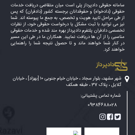
سامانه حقوقی دادپرداز پلی است میان متقاضی دریافت خدمات
حقوقی (دادخواه) و حقوقدانان برجسته کشور (دادفران) که پس
از طی مراحل تایید هویت و تخصص، به جمع ما پیوسته اند. شما
نیز می توانید با ثبت مشکل یا درخواست حقوقی خود، از نظرات
تخصصی دادفران پلتفرم دادپرداز بهره مند شده و خدمات حقوقی
مناسبی را از آن ها دریافت نمایید. همکاران ما در طی این مسیر
در کنار شما خواهند ماند و تا حصول نتیجه شما را راهنمایی
خواهند کرد.
دادپرداز
شهر مشهد، بلوار سجاد ، خیابان خیام جنوبی ۱۰ [بهزاد] ، خیابان
گلایل ، پلاک 37 ، طبقه همکف
شماره تماس پشتیبانی:
09384688028