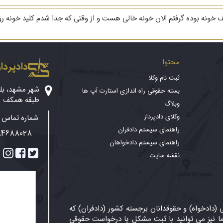
ونه بوده گرفتم الان خونه خالی هست و از وقتی که جدا شدم کلید خونه رو
محتوا
دادپرداز
ثبت نام وکلا
بسته حقوقی راه اندازی استارت آپ ها
طبقه همکف
وبلاگ
وکلای دادپرداز
شماره تماس پ
راهنمای سیستم دادفران
84688028
راهنمای سیستم دادخواهان
نقشه سایت
دادخواه) و حقوقدانان برجسته کشور (دادفران) که
 نیز می توانید با ثبت مشکل یا درخواست حقوقی