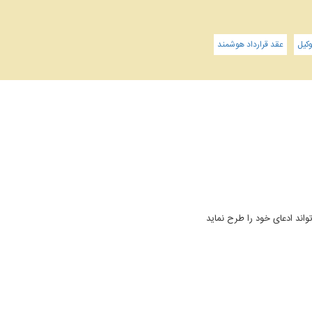
کیل
عقد قرارداد هوشمند
واند ادعای خود را طرح نماید