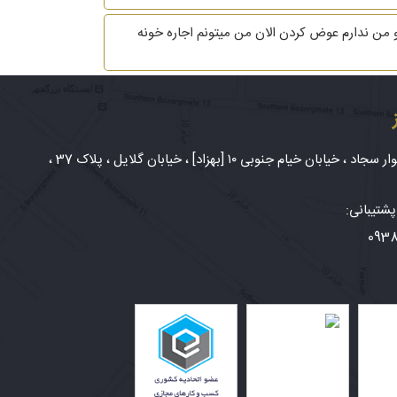
 من ندارم عوض کردن الان من میتونم اجاره خونه
شهر مشهد، بلوار سجاد ، خیابان خیام جنوبی ۱۰ [بهزاد] ، خیابان گلایل ، پلاک 37 ،
شتیبانی:
093