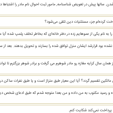
ن. سالها پیش در تعویض شناسنامه, مامور ثبت احوال نام مادر را اشتباها در 
اخت کرده‌ام جزء مستثنیات دین تلقی می‌شود؟
 به نام یکی از عموهایم زده در دفتر خانه‌ای که بخاطر تخلف پلمپ شده آیا م
ه نشده بود قرارشد ایشان منزل توافق شده را بسازند و تحویل بدهند. بعد از 
یر. پدر شوهرم سال ۹۲ فوت شدن. از همان سال کرایه مغازه رو مادر شوهرم می گرفت و برادر شوهر ب
ن مالکین تقسیم گردد؟ آیا این معیار طبق متراژ است و یا طبق نفرات ساکن د
 و رسید مکتوب به من داده و من بعدا متوجه شدم که طبق ادعای شخص دیگر
 پرداخت نمی‌کند شکایت کنم.