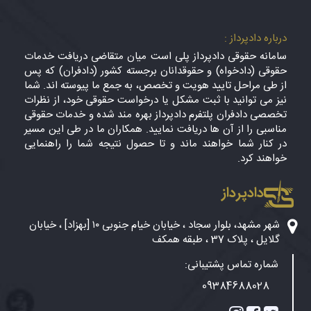
درباره دادپرداز :
سامانه حقوقی دادپرداز پلی است میان متقاضی دریافت خدمات
حقوقی (دادخواه) و حقوقدانان برجسته کشور (دادفران) که پس
از طی مراحل تایید هویت و تخصص، به جمع ما پیوسته اند. شما
نیز می توانید با ثبت مشکل یا درخواست حقوقی خود، از نظرات
تخصصی دادفران پلتفرم دادپرداز بهره مند شده و خدمات حقوقی
مناسبی را از آن ها دریافت نمایید. همکاران ما در طی این مسیر
در کنار شما خواهند ماند و تا حصول نتیجه شما را راهنمایی
خواهند کرد.
دادپرداز
شهر مشهد، بلوار سجاد ، خیابان خیام جنوبی ۱۰ [بهزاد] ، خیابان
گلایل ، پلاک 37 ، طبقه همکف
شماره تماس پشتیبانی:
09384688028