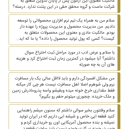
مالکیت معنوی این آزمون پس از پایان تدوین متعلق به
شرکت ماست و گروه محقق حقی در این پتنت ندارد. درسته؟
سلام من به همراه یک تیم نرم افزاری محصولاتی را توسعه
دادیم. من مدیریت محصول و مدیریت پروژه را عهده دار
بودم. مالکیت مادی و معنوی این محصولات متعلق به
کیست؟ کسی که پول تولید محصول را داده؟ یا ما که اید...
با سلام و عرض ادب در مورد مراحل ثبت اختراع سوال
داشتم؟ آیا میشود در کمترین زمان ثبت اختراع کرد و هزینه
های آن به چه صورته
من مشکل افسردگی دارم و باید لااقل سالی یک بار مسافرت
برم.ولی شوهرم اصلا اهل مسافرت نیست هر چی کار میکنه
فقط مقداری خرج خونه میده وبقیشو واسه پدرومادرش زمین
و ملک خریده..چجوری میتونم حقم رو بگیرم؟
سلام وقتتون بخیر سوالی داشتم که ممنون میشم راهنمایی
کنید قطعه ایی خاص و شیشه ایی داریم که در ایران تولید
نمیشه و بنده محصول آمریکایی اون رو خریداری کردم و
چون در حوزه ی کاری خودم نیست باید ساخت قطعه د...