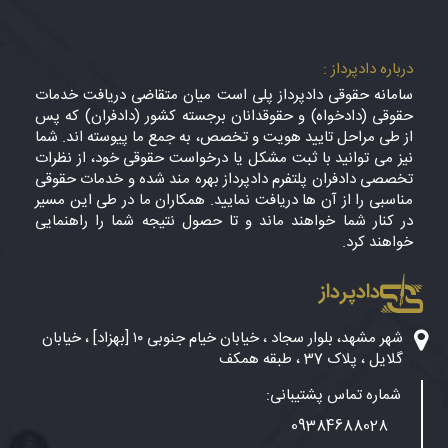
درباره دادپرداز :
سامانه حقوقی دادپرداز پلی است میان متقاضی دریافت خدمات
حقوقی (دادخواه) و حقوقدانان برجسته کشور (دادفران) که پس
از طی مراحل تایید هویت و تخصص، به جمع ما پیوسته اند. شما
نیز می توانید با ثبت مشکل یا درخواست حقوقی خود، از نظرات
تخصصی دادفران پلتفرم دادپرداز بهره مند شده و خدمات حقوقی
مناسبی را از آن ها دریافت نمایید. همکاران ما در طی این مسیر
در کنار شما خواهند ماند و تا حصول نتیجه شما را راهنمایی
خواهند کرد.
دادپرداز
شهر مشهد، بلوار سجاد ، خیابان خیام جنوبی ۱۰ [بهزاد] ، خیابان
گلایل ، پلاک 37 ، طبقه همکف
شماره تماس پشتیبانی:
09384688028