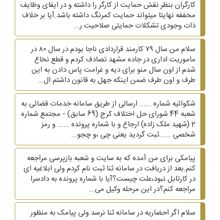
کارگران بنظر نقش حمایت از کارگر را داشته و در ایفای وظایف
مخففه نهایتا میتواند حمایت کمرنگ داشته باشد.آیا بر خلاف
ذات وجودی تشکلات حمایتی صلاحیت ر...
سلام من سال ۷۹ کارمند قراردادی ناجا بودم در سال ۸۰ در
ماموریت اداری در جاده مشهد تصادف کردم و قطع نخاع
شدم از اون سال منو برای دیه و غرامت پاس دادن به این
طرف و اون طرف ضمن اینکه جهل به قانون داشتم ال...
شکوائیه شماره ...... ارسالی از طریق سامانه خدمات قضائی به
شعبه 44 شورای حل اختلاف کرج (69 سابق) - مجتمع شماره
2 (شهید ملک زاده) ارجاع و با شماره پرونده ...... و رمز
شخصی ......ثبت گردید یعنی چی ،و چجو...
پیامکی برای من آمده که به سایت و شعبه بازپرسی مراجعه
کنم.بعد از دریافت در سامانه ثنا ثبت نام کردم ولی ابلاغیه ای
در کارتابل نبود،علت چیست؟آیا با شماره پرونده به دادسرا
مراجعه کنم؟در این مرحله وکیل می...
سلام اگر احضاریه در سامانه ثنا نرسد ولی پیامک به منظور