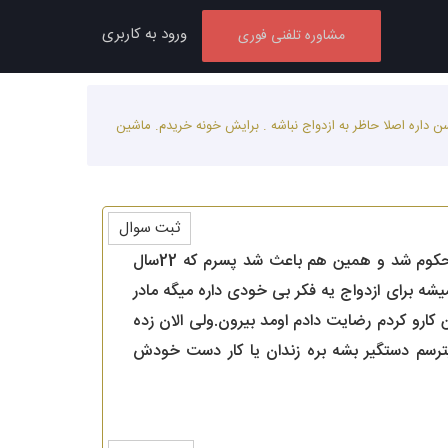
ورود به کاربری
مشاوره تلفنی فوری
ید من چند ماه که از شوهرم جدا شدم و شوهرم به 17 ماه حبس به جرم ترک انفاق محکوم شد و همین هم باعث شد پسرم که 22سال سن داره اصلا حاظر به ازدواج نباشه . برایش خونه خریدم. ماشین
ثبت سوال
سلام.لطفا کمکم کنید من چند ماه که از شوهرم جدا شدم و شوهرم به 17 ماه حبس به جرم ترک انفاق محکوم شد و همین هم باعث شد پسرم که 22سال
شه برای ازدواج یه فکر بی خودی داره میگه مادر
ن کارو کردم رضایت دادم اومد بیرون.ولی الان زده
ترسم دستگیر بشه بره زندان یا کار دست خودش