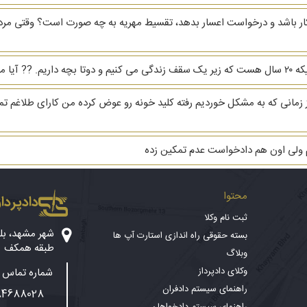
بیکار باشد و درخواست اعسار بدهد، تقسیط مهریه به چه صورت است؟ وقتی مرد
رو بگیرم؟
هریه ام ۳ دنگ خانه است از زمانی که به مشکل خوردیم رفته کلید خونه رو عوض کرده من کارا
م ولی اون هم دادخواست عدم تمکین زده
محتوا
دادپرداز
ثبت نام وکلا
بسته حقوقی راه اندازی استارت آپ ها
طبقه همکف
وبلاگ
وکلای دادپرداز
شماره تماس پ
راهنمای سیستم دادفران
84688028