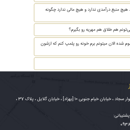
 هیچ منبع درآمدی ندارد و هیچ مالی ندارد چگونه
ی طلاغم تموم شده الان میتونم برم خونه رو پلمپ کنم که ازشون
شهر مشهد، بلوار سجاد ، خیابان خیام جنوبی ۱۰ [بهزاد] ، خیابان گلایل ، پلاک 37 ،
شتیبانی:
093