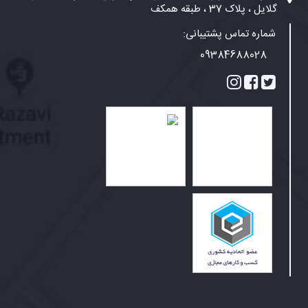
گلایل ، پلاک 37 ، طبقه همکف
شماره تماس پشتیبانی:
09384688028