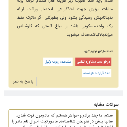
سلام باید شما صورت ریز هزینه هارا هنگام گرفته برگه
مالیات برتری جهت اخذگواهی انحصار وراثت ارائه
بدبدتابهش رسیدگی بشود ولی بطورکلی اگر ماترک فقط
یک واحدمسکونی باشد و مبلغ قیمتی که کارشناس
میزندبالانباشدمعاف میشوید
1399-03-22 05:48:23
درخواست مشاوره تلفنی
مشاهده رزومه وکیل
عقد قرارداد هوشمند
پاسخ به نظر
سوالات مشابه
سلام، ما چند برادر و حواهر هستیم که مادرمون فوت شدن.
سالها پیش در تعویض شناسنامه, مامور ثبت احوال نام مادر را