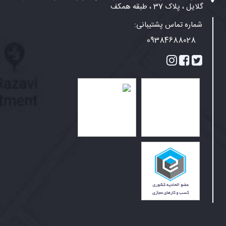
گلایل ، پلاک 37 ، طبقه همکف
شماره تماس پشتیبانی:
09384688028