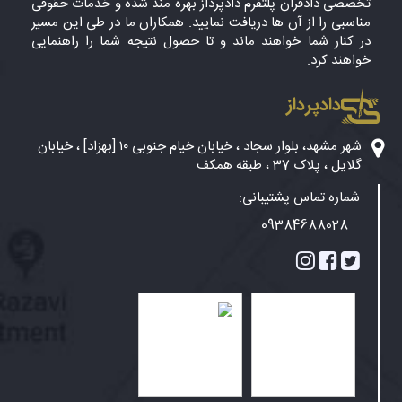
تخصصی دادفران پلتفرم دادپرداز بهره مند شده و خدمات حقوقی
مناسبی را از آن ها دریافت نمایید. همکاران ما در طی این مسیر
در کنار شما خواهند ماند و تا حصول نتیجه شما را راهنمایی
خواهند کرد.
دادپرداز
شهر مشهد، بلوار سجاد ، خیابان خیام جنوبی ۱۰ [بهزاد] ، خیابان
گلایل ، پلاک 37 ، طبقه همکف
شماره تماس پشتیبانی:
09384688028