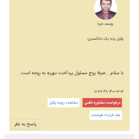
یوسف حزبا
وکیل پایه یک دادگستری
با سلام ...صرفا زوج مسئول پردآخت مهریه به زوجه است..
1400-06-16 12:32:48
درخواست مشاوره تلفنی
مشاهده رزومه وکیل
عقد قرارداد هوشمند
پاسخ به نظر