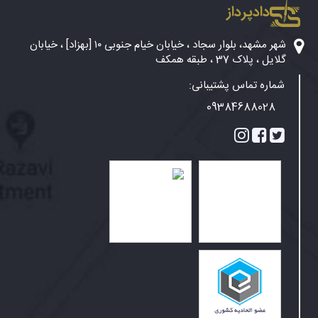
دادپرداز
شهر مشهد، بلوار سجاد ، خیابان خیام جنوبی ۱۰ [بهزاد] ، خیابان
گلایل ، پلاک 37 ، طبقه همکف
شماره تماس پشتیبانی:
09384688028