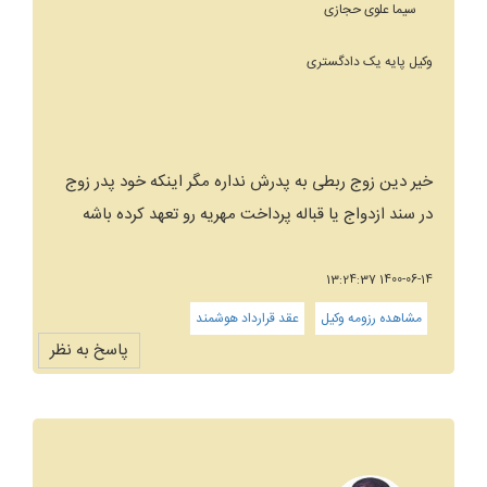
سیما علوی حجازی
وکیل پایه یک دادگستری
خیر دین زوج ربطی به پدرش نداره مگر اینکه خود پدر زوج
در سند ازدواج یا قباله پرداخت مهریه رو تعهد کرده باشه
1400-06-14 13:24:37
مشاهده رزومه وکیل
عقد قرارداد هوشمند
پاسخ به نظر