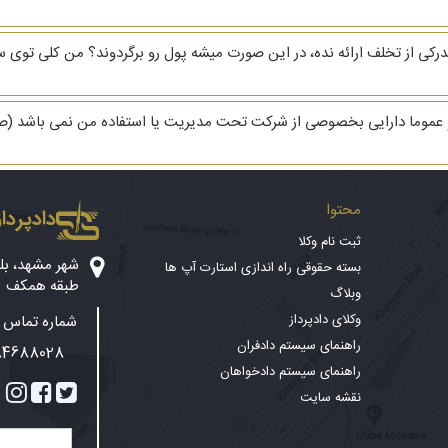
موما دارایی بخصوصی از شرکت تحت مدیریت یا استفاده من نمی باشد (صرفا در
محتوا
دادپرداز
ثبت نام وکلا
بسته حقوقی راه اندازی استارت آپ ها
طبقه همکف
وبلاگ
وکلای دادپرداز
شماره تماس پ
راهنمای سیستم دادفران
84688028
راهنمای سیستم دادخواهان
نقشه سایت