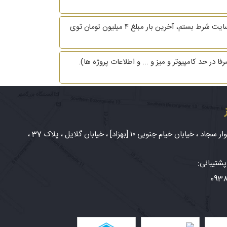
سایت قمار پولت رو بلوکه کنه، به دلایل الکی و هیچ مدرکی از تخلف ارائه نده، در این صورت میشه پول رو برگردوند؟ من کلی توی سایت شرط بستم، آخرین بار مبلغ ۴ میلیون تومان توی
 حد کامپیوتر و میز و ... و اطلاعات پروژه ها).
شهر مشهد، بلوار سجاد ، خیابان خیام جنوبی ۱۰ [بهزاد] ، خیابان گلایل ، پلاک 37 ،
شتیبانی:
093