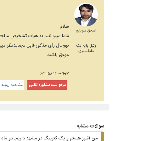
سلام
اسحق سویزی
شما میتو انید به هیات تشخیص مراجعه
بهرحال رای مذکور قابل تجدیدنظر میبا
وکیل پایه یک
دادگستری
موفق باشید
1400-09-27 06:41:58
درخواست مشاوره تلفنی
مشاهده رزومه و
سوالات مشابه