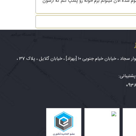
ی طلاغم تموم شده الان میتونم برم خونه رو پلمپ کنم که ازشون
شهر مشهد، بلوار سجاد ، خیابان خیام جنوبی ۱۰ [بهزاد] ، خیابان گلایل ، پلاک 37 ،
شتیبانی:
093