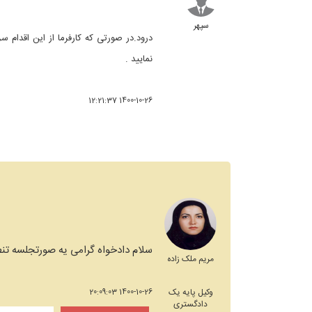
سپهر
درود.در صورتی که کارفرما از این اقدام س
نمایید .
1400-10-26 12:21:37
سلام دادخواه گرامی یه صورتجلسه تنط
مریم ملک زاده
وکیل پایه یک
1400-10-26 20:09:03
دادگستری