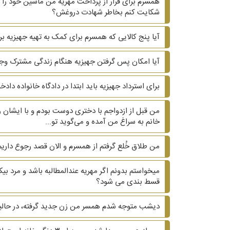
همسرم برای فرار از پرداخت مهریه من ماشین خود را ب
شکایت کنم بخاطر شهادت دروغش؟
آیا پنج کالایی که همسرم برای کمک به تهیه جهیزیه بر
آیا امکان پس گرفتن جهیزیه هنگام زندگی مشترک وجو
برای استرداد جهیزیه باید ابتدا در دادگاه خانواده دا
من قبل از ازدواجم با دختری دوست بودم و با ایشان ر
خانم به سراغ من آمده و می‌گوید تو...
من طلاق خُلع گرفتم از همسرم و الان قصد رجوع داریم.
میخواستم بدونم اگر مهریه عندالمطالبه باشد و مرد 
قسط بندی می شود؟
دیشب متوجه شدم همسر من زن جدید گرفته، در حالیکه ۲۰ سال هست که زیر یک سقف زندگی می کنیم و دوتا بچه داریم. ?? آیا می‌تونم هم طلاق هم مهریه 