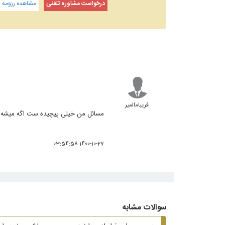
درخواست مشاوره تلفنی
مشاهده رزومه و
فریبامالمیر
مسائل من خیلی پیچیده ست اگه میشه شم
1400-10-27 03:54:58
سوالات مشابه