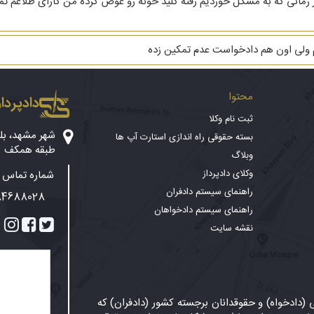
هریه ام ۳ دنگ خانه است از زمانی که به مشکل خوردیم رفته کلید خونه رو عوض کرده من کارا
م ولی اون هم دادخواست عدم تمکین زده
محتوا
دادپرداز
ثبت نام وکلا
بسته حقوقی راه اندازی استارت آپ ها
طبقه همکف
وبلاگ
وکلای دادپرداز
شماره تماس پ
راهنمای سیستم دادفران
84688028
راهنمای سیستم دادخواهان
نقشه سایت
دادخواه) و حقوقدانان برجسته کشور (دادفران) که