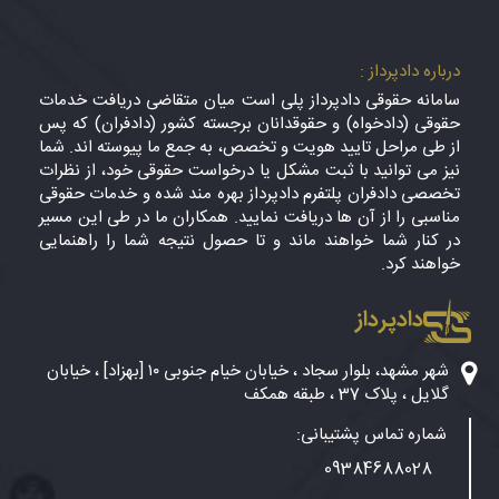
درباره دادپرداز :
سامانه حقوقی دادپرداز پلی است میان متقاضی دریافت خدمات
حقوقی (دادخواه) و حقوقدانان برجسته کشور (دادفران) که پس
از طی مراحل تایید هویت و تخصص، به جمع ما پیوسته اند. شما
نیز می توانید با ثبت مشکل یا درخواست حقوقی خود، از نظرات
تخصصی دادفران پلتفرم دادپرداز بهره مند شده و خدمات حقوقی
مناسبی را از آن ها دریافت نمایید. همکاران ما در طی این مسیر
در کنار شما خواهند ماند و تا حصول نتیجه شما را راهنمایی
خواهند کرد.
دادپرداز
شهر مشهد، بلوار سجاد ، خیابان خیام جنوبی ۱۰ [بهزاد] ، خیابان
گلایل ، پلاک 37 ، طبقه همکف
شماره تماس پشتیبانی:
09384688028