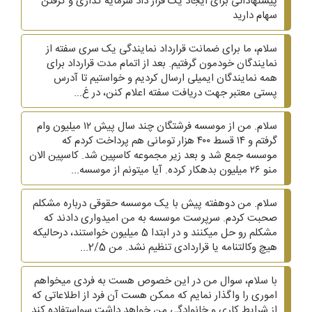
پیشنهاداتی برای ایجاد یک قرار داد سرمایه گذاری و گرفتن
سهام دارید
سلام، ما برای ضمانت قرارداد نمایندگی یک سری سفته از
نمایندگان خودمون گرفتیم. بعد از اتمام مدت قرارداد برای
همه نمایندگان ایمیلی ارسال کردیم و خواستیم تا آدرس
پستی معتبر جهت دریافت سفته اعلام کنن، در غ...
سلام. من از موسسه فرشتگان چند سال پیش ۱۲ میلیون وام
گرفتم و ۱۴ قسط ۴۰۰ هزار تومانی هم پرداخت کردم که
موسسه جمع شد و بعد زیر مجموعه کاسپین شد. کاسپین الان
منو ۲۶ میلیون بدهکار کرده. آیا میتونم از موسسه...
سلام. من دوهفته پیش با یک موسسه حقوقی درباره مشکلم
صحبت کردم. سرپرست موسسه به من امیدواری دادند که
مشکلم رو حل میکنند و در ابتدا 5 میلیون خواستند، درحالیکه
هیچ وکالتنامه یا قراردادی تنظیم نشد. من 2/5...
با سلام، سوال من در این خصوص هست به فردی میخواهم
اموری را واگذار نمایم که ممکن هست آن فرد از اطلاعاتی که
از شرایط کاری و خانوادگی من خواهد داشت سواستفاده کند.