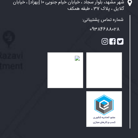
شهر مشهد، بلوار سجاد ، خیابان خیام جنوبی ۱۰ [بهزاد] ، خیابان
گلایل ، پلاک 37 ، طبقه همکف
شماره تماس پشتیبانی:
09384688028