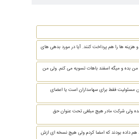
ای دادن حقوق به من 9% از مالکیت شرکت را واگذار کنند و هزینه ها را هم پرداخت کنند. آیا در مورد بدهی های
برج ابان از شرکتی که دراون کار میکردم استعفا دادم و کارفرما فعلا حاضر نشده حقوق اون 29 روز رو به من بده و میگه اسفند باهات تسویه می کنم. ولی من
 مسئولیت فقط برای سهامداران است یا اعضای
 شده ولی شرکت مادر هیچ مبلغی تحت عنوان حق
اد هم داده بودند که امضا کردم ولی هیچ نسخه ای ازش