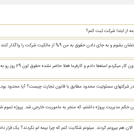
زمه از ابتدا شرکت ثبت کنم؟
سلام یکی از دوستانم از من خواسته که مدیرعامل شرکتشان بشوم و به ج
سلام و وقت بخیر. من 29 ام 
 شرکتهای مسئولیت محدود مطابق با قانون تجارت چیست؟ آیا محدود بودن
ون حکم مدیریت پروژه داشتم، که منجر به ماموریت خارجی شد. پروژه تموم
الان هم بیرونم کردند. میتونم شکایت کنم که چرا بیمه ام نکردند؟ یک قرار د