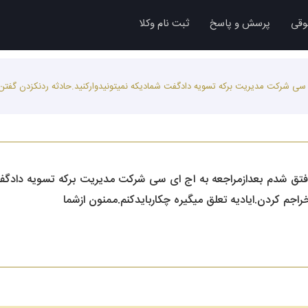
وقی
پرسش و پاسخ
ثبت نام وکلا
سی شرکت مدیریت برکه تسویه دادگفت شمادیکه نمیتونیدوارکنید.حادثه ردنکزدن گفتن مث
فتق شدم بعدازمراجعه به اج ای سی شرکت مدیریت برکه تسویه دادگفت
راجم کردن.ایادیه تعلق میگیره چکاربایدکنم.ممنون ازشما