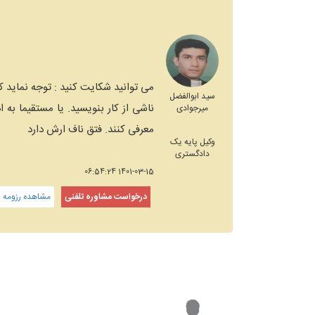
می توانید شکایت کنید : توجه نماید که
سید ابوالفضل
ناشی از کار بنویسید. یا مستقیما به ا
میرجوادی
معرفی کنند. فتق ناف ارش دارد
وکیل پایه یک
دادگستری
1401-03-15 06:54:24
درخواست مشاوره تلفنی
مشاهده رزومه و