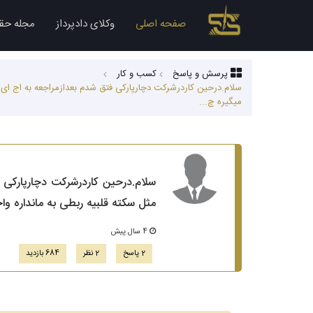
صفحه اصلی
وکلای دادپرداز
مجله حق
پرسش و پاسخ
کسب‌ و کار
سلام.درحین کاردرشرکت دچارپارکی فتق شدم بعدازمراجعه به اج ای 
میگیره چ...
سلام.درحین کاردرشرکت دچارپارکی 
مثل سکته قلبیه ربطی به مانداره واخ
4 سال پیش
2 پاسخ
2 نظر
684 بازدید