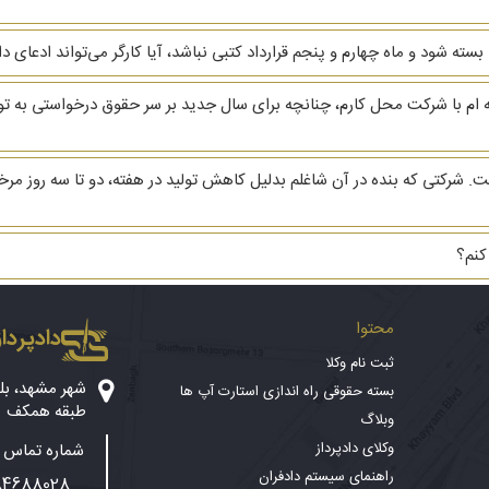
ه ام با شرکت محل کارم، چنانچه برای سال جدید بر سر حقوق درخواستی به توافق
کتی که بنده در آن شاغلم بدلیل کاهش تولید در هفته، دو تا سه روز مرخص
کنم؟
محتوا
دادپرداز
ثبت نام وکلا
بسته حقوقی راه اندازی استارت آپ ها
طبقه همکف
وبلاگ
وکلای دادپرداز
شماره تماس پ
راهنمای سیستم دادفران
84688028