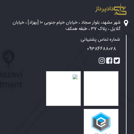
دادپرداز
شهر مشهد، بلوار سجاد ، خیابان خیام جنوبی ۱۰ [بهزاد] ، خیابان
گلایل ، پلاک 37 ، طبقه همکف
شماره تماس پشتیبانی:
09384688028