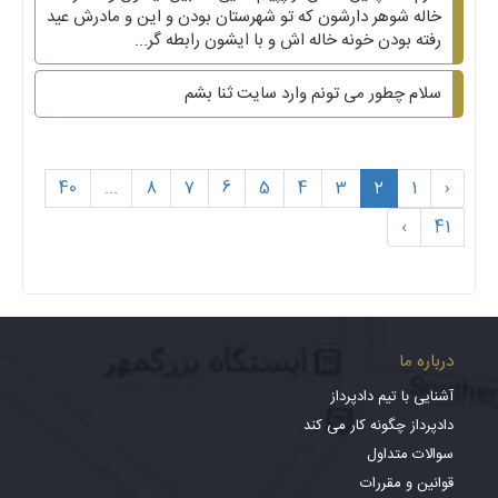
خاله شوهر دارشون که تو شهرستان بودن و این و مادرش عید
رفته بودن خونه خاله اش و با ایشون رابطه گر...
سلام چطور می تونم وارد سایت ثنا بشم
40
...
8
7
6
5
4
3
2
1
‹
›
41
درباره ما
آشنایی با تیم دادپرداز
دادپرداز چگونه کار می کند
سوالات متداول
قوانین و مقررات