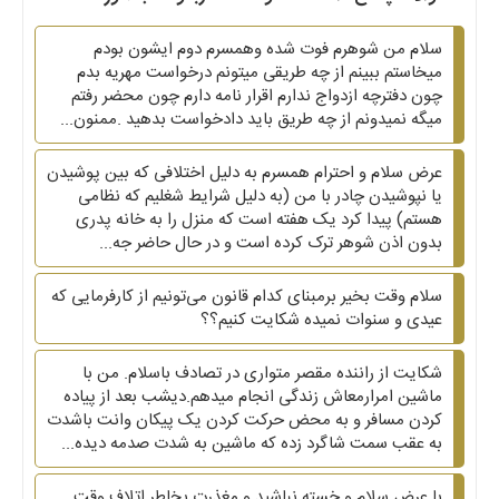
سلام من شوهرم فوت شده وهمسرم دوم ایشون بودم
میخاستم ببینم از چه طریقی میتونم درخواست مهریه بدم
چون دفترچه ازدواج ندارم اقرار نامه دارم چون محضر رفتم
میگه نمیدونم از چه طریق باید دادخواست بدهید .ممنون...
عرض سلام و احترام همسرم به دلیل اختلافی که بین پوشیدن
یا نپوشیدن چادر با من (به دلیل شرایط شغلیم که نظامی
هستم) پیدا کرد یک هفته است که منزل را به خانه پدری
بدون اذن شوهر ترک کرده است و در حال حاضر جه...
سلام وقت بخیر برمبنای کدام قانون می‌تونیم از کارفرمایی که
عیدی و سنوات نمیده شکایت کنیم؟؟
شکایت از راننده مقصر متواری در تصادف باسلام. من با
ماشین امرارمعاش زندگی انجام میدهم.دیشب بعد از پیاده
کردن مسافر و به محض حرکت کردن یک پیکان وانت باشدت
به عقب سمت شاگرد زده که ماشین به شدت صدمه دیده...
با عرض سلام و خسته نباشید و مغذرت بخاطر اتلاف وقت