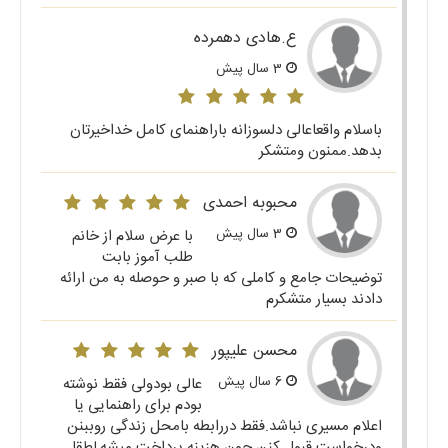
ع.هادی دهمرده
3 سال پیش
باسلام واقعاعالی دلسوزانه باراهنمای کامل خداخیرتان
بدهد.ممنون ومتشکر
محبوبه احمدی
3 سال پیش
با عرض سلام از خانم
طلب آموز بابت
توضیحات جامع و کاملی که با صبر و حوصله به من ارائه
دادند بسیار متشکرم
محسن علیپور
6 سال پیش
عالی بودولی فقط نوشته
بودم برای راهنمایی یا
اعلام مسیری نباشد.فقط دررابطه بامحل زندگی روببنن
ودرخواست قبول کنن.چون هزینه پرداخت میشه,لطقا