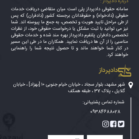
درباره دادپرداز :
سامانه حقوقی دادپرداز پلی است میان متقاضی دریافت خدمات
حقوقی (دادخواه) و حقوقدانان برجسته کشور (دادفران) که پس
از طی مراحل تایید هویت و تخصص، به جمع ما پیوسته اند. شما
نیز می توانید با ثبت مشکل یا درخواست حقوقی خود، از نظرات
تخصصی دادفران پلتفرم دادپرداز بهره مند شده و خدمات حقوقی
مناسبی را از آن ها دریافت نمایید. همکاران ما در طی این مسیر
در کنار شما خواهند ماند و تا حصول نتیجه شما را راهنمایی
خواهند کرد.
دادپرداز
شهر مشهد، بلوار سجاد ، خیابان خیام جنوبی ۱۰ [بهزاد] ، خیابان
گلایل ، پلاک 37 ، طبقه همکف
شماره تماس پشتیبانی:
09384688028