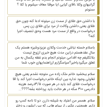
گرانبهای وکلا ،اقای کیایی ایا موقتا معاف میشوم یا کلا ؟
ممنونم
با داشتن حق طلاق از سمت زن میتونه ادعا کنه چون حق
طلاق یعنی داشتن وکالت از مرد برای طلاق زن پس
درخواست در واقع از سمت مرد هست و‌حق تنصیف اجرا
کنه؟
باسلام خسته نباشی خدمت وکلای عزیزدوشیزه هستم یک
سال عقدهستم دراین مدت هیچ خبری اززوج نیست
بلاتکلیفم چه اقدامی میتونم انجام بدم نفقه یکسال به من
تعلق میگیردیاخیر؟سپاسگزارم ازراهنمایهای خوب شما
سلام ببخشید خانم ملک زاده من متوجه نشدم یعنی هیچ
تفاوتی وجود نداره بین اینکه خانم درخواست اجرا کند یا اقا
درخواست طلاق کند باید در هر صورت ۳/۵درصد هزینه
دادرسی ۳۰۰ سکه در هر حالت باید پرداخته بشه؟؟؟؟...
سلام. همسر من اعتیاد به شیشه دارن. دو تا نامه کمپ رو
دارم. همچنین عکس از پپیام هایی که بین ایشون و دختر