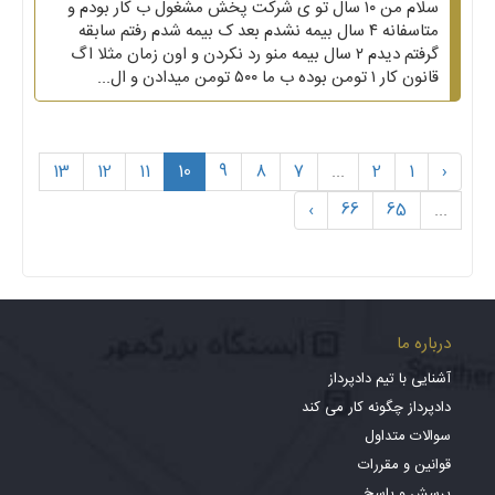
سلام من ۱۰ سال تو ی شرکت پخش مشغول ب کار بودم و
متاسفانه ۴ سال بیمه نشدم بعد ک بیمه شدم رفتم سابقه
گرفتم دیدم ۲ سال بیمه منو رد نکردن و اون زمان مثلا اگ
قانون کار ۱ تومن بوده ب ما ۵۰۰ تومن میدادن و ال...
13
12
11
10
9
8
7
...
2
1
‹
›
66
65
...
درباره ما
آشنایی با تیم دادپرداز
دادپرداز چگونه کار می کند
سوالات متداول
قوانین و مقررات
پرسش و پاسخ