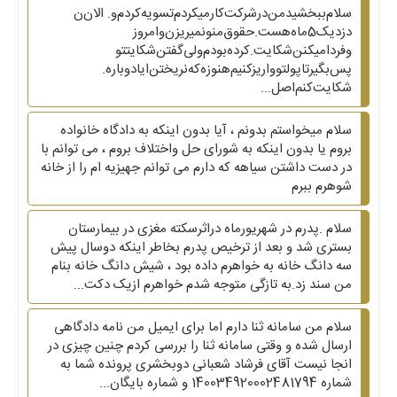
سلام‌ببخشیدمن‌درشرکت‌کارمیکردم‌‌تسویه‌کردم‌و. الان‌ن
دزدیک5ماه‌هست.حقوق‌منونمیریزن‌وامروز
وفردامیکنن‌شکایت.کرده‌بودم‌ولی‌گفتن‌شکایتتو‌
پس‌بگیرتاپولتوواریزکنیم‌هنوزه‌که‌نریختن‌ایادوباره.
شکایت‌کنم‌اصل...
سلام میخواستم بدونم ، آیا بدون اینکه به دادگاه خانواده
بروم یا بدون اینکه به شورای حل واختلاف بروم ، می توانم با
در دست داشتن سیاهه که دارم می توانم جهیزیه ام را از خانه
شوهرم ببرم
سلام .پدرم در شهریورماه دراثرسکته مغزی در بیمارستان
بستری شد و بعد از ترخیص پدرم بخاطر اینکه دوسال پیش
سه دانگ خانه به خواهرم داده بود ، شیش دانگ خانه بنام
من سند زد.به تازگی متوجه شدم خواهرم ازیک دکت...
سلام من سامانه ثنا دارم اما برای ایمیل من نامه دادگاهی
ارسال شده و وقتی سامانه ثنا را بررسی کردم چنین چیزی در
انجا نیست آقای فرشاد شعبانی دوبخشری پرونده شما به
شماره 140034920002481794 و شماره بایگان...