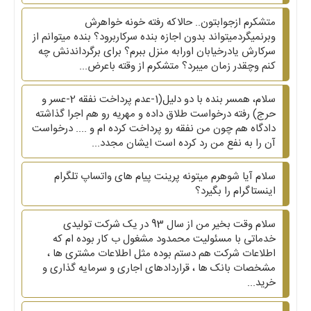
متشکرم ازجوابتون.. حالاکه رفته خونه خواهرش
وبرنمیگردمیتواند بدون اجازه بنده سرکاربرود؟ بنده میتوانم از
سرکارش یادرخیابان اورابه منزل ببرم؟ برای برگرداندنش چه
کنم وچقدر زمان میبرد؟ متشکرم از وقته باعرض...
سلام، همسر بنده با دو دلیل(1-عدم پرداخت نفقه 2-عسر و
حرج) رفته درخواست طلاق داده و مهریه رو هم اجرا گذاشته
دادگاه هم چون من نفقه رو پرداخت کرده ام و .... درخواست
آن را به نفع من رد کرده است ایشان مجدد...
سلام آیا شوهرم میتونه پرینت پیام های واتساپ تلگرام
اینستاگرام را بگیرد؟
سلام وقت بخیر من از سال 93 در یک شرکت تولیدی
خدماتی با مسئولیت محمدود مشغول ب کار بوده ام که
اطلاعات شرکت هم دستم بوده مثل اطلاعات مشتری ها ،
مشخصات بانک ها ، قراردادهای اجاری و سرمایه گذاری و
خرید...