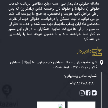
سامانه حقوقی دادپرداز پلی است میان متقاضی دریافت خدمات
حقوقی (دادخواه) و حقوقدانان برجسته کشور (دادفران) که پس
از طی مراحل تایید هویت و تخصص، به جمع ما پیوسته اند. شما
نیز می توانید با ثبت مشکل یا درخواست حقوقی خود، از نظرات
تخصصی دادفران پلتفرم دادپرداز بهره مند شده و خدمات حقوقی
مناسبی را از آن ها دریافت نمایید. همکاران ما در طی این مسیر
در کنار شما خواهند ماند و تا حصول نتیجه شما را راهنمایی
خواهند کرد.
دادپرداز
شهر مشهد، بلوار سجاد ، خیابان خیام جنوبی ۱۰ [بهزاد] ، خیابان
گلایل ، پلاک 37 ، طبقه همکف
شماره تماس پشتیبانی:
09384688028