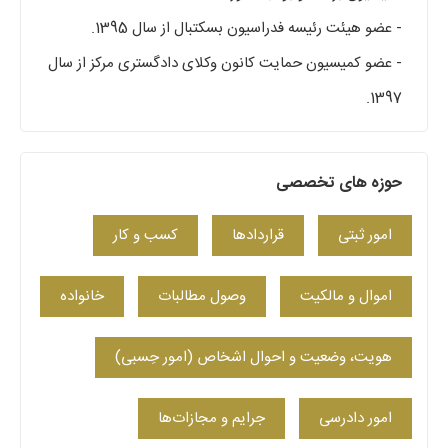
- عضو هیئت رئیسه فدراسیون بسکتبال از سال 1395.
- عضو کمیسیون حمایت کانون وکلای دادگستری مرکز از سال
1397.
حوزه های تخصصی
امور ثبتی
قراردادها
کسب‌ و کار
اموال و مالکیت
وصول مطالبات
خانواده
هویت، وضعیت و احوال اشخاص (امور حِسبی)
امور دادرسی
جرایم و مجازات‌ها