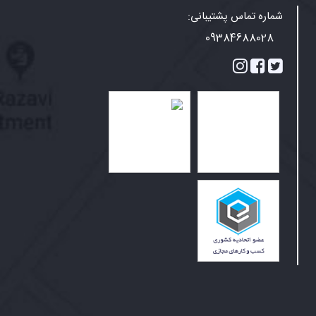
شماره تماس پشتیبانی:
09384688028