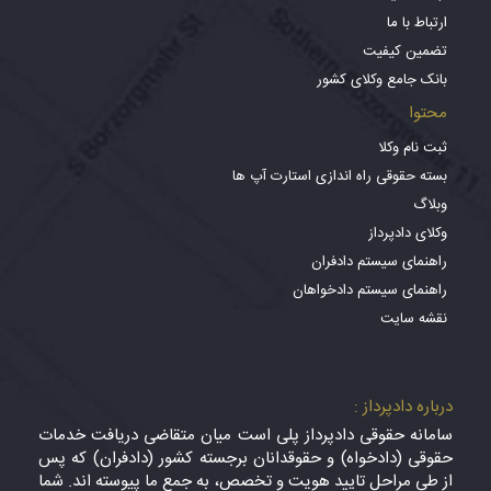
ارتباط با ما
تضمین کیفیت
بانک جامع وکلای کشور
محتوا
ثبت نام وکلا
بسته حقوقی راه اندازی استارت آپ ها
وبلاگ
وکلای دادپرداز
راهنمای سیستم دادفران
راهنمای سیستم دادخواهان
نقشه سایت
درباره دادپرداز :
سامانه حقوقی دادپرداز پلی است میان متقاضی دریافت خدمات
حقوقی (دادخواه) و حقوقدانان برجسته کشور (دادفران) که پس
از طی مراحل تایید هویت و تخصص، به جمع ما پیوسته اند. شما