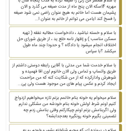
با سلام همسر من زنی را صیغه کرده به مدت پنجاه سال با
مهریه 14سکه الان پنج ماه از مدت صیغه می گذرد و الان
پشیمان هست اما خانم به هیچ عنوان راضی نمی شود صیغه
را فسخ کند ایامن می توانم از خانم به عنوان ا...
با سلام و خسته نباشید ، دادخواست مطالبه نفقه ( تهیه
مسکن مناسب ) و إظهار نامه خلع ید ، از طریق شورای حل
اختلاف انجام میشود یا دادگاه ؟ و حدودا چند ماه طول
میکشد ؟با سپاس
با سلام خدمت شما من مدتی با آقایی رابطه دوستی داشتم از
طریق واتساپ و تماس ولی الان خانوم اون اقا فهمیده و
شوهرش وادارکرده که از من شکایت کنه که من مزاحمت
ایجاد کردم و عکس پیام های من موجود هست ولی پی...
سلام میخوام یه خونه بنام خانمم بزنم تازه میخواهیم ازدواج
کنیم اونم شرط اولش خونه بنام خودشه من مشکلی ندارم
ولی اگربنامش بزنم اونم چیکارکنم وقتی بنامش زدم چه
تضمینی بگیرم خونه رونگیره بعدجدابشه؟
سلام در پرونده ای که مجرم شناخته بشم، و خودم رو به