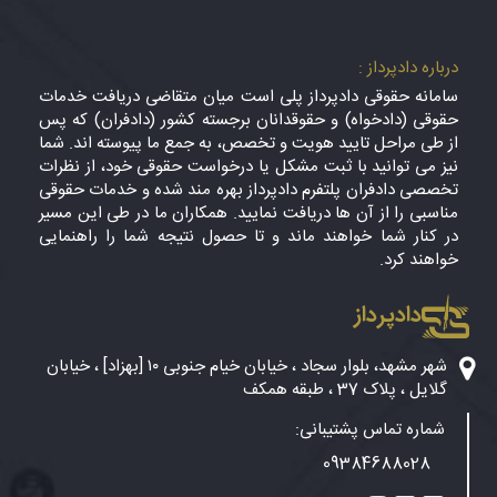
درباره دادپرداز :
سامانه حقوقی دادپرداز پلی است میان متقاضی دریافت خدمات
حقوقی (دادخواه) و حقوقدانان برجسته کشور (دادفران) که پس
از طی مراحل تایید هویت و تخصص، به جمع ما پیوسته اند. شما
نیز می توانید با ثبت مشکل یا درخواست حقوقی خود، از نظرات
تخصصی دادفران پلتفرم دادپرداز بهره مند شده و خدمات حقوقی
مناسبی را از آن ها دریافت نمایید. همکاران ما در طی این مسیر
در کنار شما خواهند ماند و تا حصول نتیجه شما را راهنمایی
خواهند کرد.
دادپرداز
شهر مشهد، بلوار سجاد ، خیابان خیام جنوبی ۱۰ [بهزاد] ، خیابان
گلایل ، پلاک 37 ، طبقه همکف
شماره تماس پشتیبانی:
09384688028