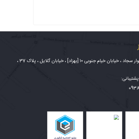
شهر مشهد، بلوار سجاد ، خیابان خیام جنوبی ۱۰ [بهزاد] ، خیابان گلایل ، پلاک 37 ،
شتیبانی:
093