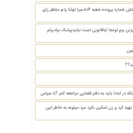
سلام منو خانومم به مشکل خوردیم.رفته شکایت کرده فریب ازدواج خیانت درامانت 8روزپیش پیامکی ازدادگاه برام اومدبابت شکایتش شماره پرونده شعبه 6دادسرا توثنا زدم منتظر رای
 باشماره همراه خودشون زنگ میزنن برم اونجا ایاقانونی است نبایدپیامک بیادبرام
نون
ید؟؟
که در ابتدا باید به دفتر قضایی مراجعه کنم ؟با سپاس
تهیه کرد و زن تمکین نکرد مرد میتونه به خاطر این