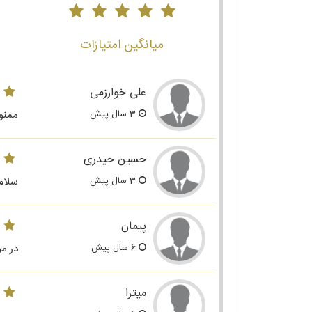
میانگین امتیازات
علی خوارزمی
3 سال پیش
ممنو
حسین حیدری
3 سال پیش
سلام
پیمان
6 سال پیش
در م
میترا