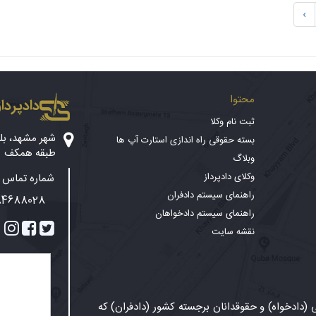
›
محتوا
دادپرداز
ثبت نام وکلا
بسته حقوقی راه اندازی استارت آپ ها
طبقه همکف
وبلاگ
وکلای دادپرداز
شماره تماس پ
راهنمای سیستم دادفران
84688028
راهنمای سیستم دادخواهان
نقشه سایت
دادخواه) و حقوقدانان برجسته کشور (دادفران) که