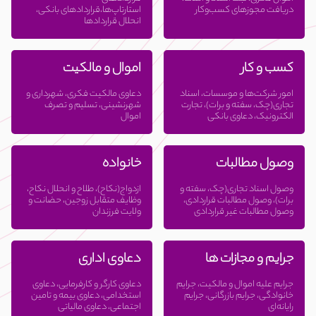
دریافت مجوزهای کسب‌وکار
استارتاپ‌ها،قراردادهای بانکی،
انحلال قراردادها
کسب و کار
اموال و مالکیت
امور شرکت‌ها و موسسات، اسناد
دعاوی مالکیت فکری، شهرداری و
تجاری(چک، سفته و برات)، تجارت
شهرنشینی، تسلیم و تصرف
الکترونیک، دعاوی بانکی
اموال
وصول مطالبات
خانواده
وصول اسناد تجاری(چک، سفته و
ازدواج(نکاح)، طلاح و انحلال نکاح،
برات)، وصول مطالبات قراردادی،
وظایف متقابل زوجین، حضانت و
وصول مطالبات غیر قراردادی
ولایت فرزندان
جرایم و مجازات ها
دعاوی اداری
جرایم علیه اموال و مالکیت، جرایم
دعاوی کارگر و کارفرمایی، دعاوی
خانوادگی، جرایم بازرگانی، جرایم
استخدامی، دعاوی بیمه و تامین
رایانه‌ای
اجتماعی، دعاوی مالیاتی