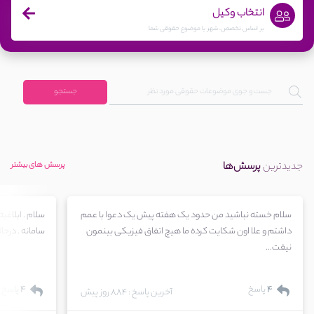
انتخاب وکیل
بر اساس تخصص، شهر یا موضوع حقوقی شما
جستجو
جدیدترین
پرسش‌ها
پرسش های بیشتر
سلام خسته نباشید من حدود یک هفته پیش یک دعوا با عمم
سلام . ابلاغیه
داشتم و علا اون شکایت کرده ما هیچ اتفاق فیزیکی بینمون
سامانه . درحال
نیفت...
4
پاسخ
4
پاسخ
آخرین پاسخ : 884 روز پیش