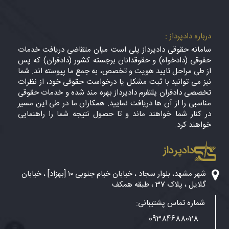
درباره دادپرداز :
سامانه حقوقی دادپرداز پلی است میان متقاضی دریافت خدمات
حقوقی (دادخواه) و حقوقدانان برجسته کشور (دادفران) که پس
از طی مراحل تایید هویت و تخصص، به جمع ما پیوسته اند. شما
نیز می توانید با ثبت مشکل یا درخواست حقوقی خود، از نظرات
تخصصی دادفران پلتفرم دادپرداز بهره مند شده و خدمات حقوقی
مناسبی را از آن ها دریافت نمایید. همکاران ما در طی این مسیر
در کنار شما خواهند ماند و تا حصول نتیجه شما را راهنمایی
خواهند کرد.
دادپرداز
شهر مشهد، بلوار سجاد ، خیابان خیام جنوبی ۱۰ [بهزاد] ، خیابان
گلایل ، پلاک 37 ، طبقه همکف
شماره تماس پشتیبانی:
09384688028