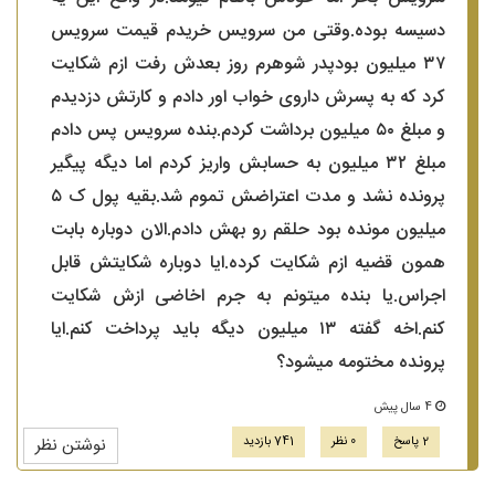
دسیسه بوده.وقتی من سرویس خریدم قیمت سرویس
۳۷ میلیون بودپدر شوهرم روز بعدش رفت ازم شکایت
کرد که به پسرش داروی خواب اور دادم و کارتش دزدیدم
و مبلغ ۵۰ میلیون برداشت کردم.بنده سرویس پس دادم
مبلغ ۳۲ میلیون به حسابش واریز کردم اما دیگه پیگیر
پرونده نشد و مدت اعتراضش تموم شد.بقیه پول ک ۵
میلیون مونده بود حلقم رو بهش دادم.الان دوباره بابت
همون قضیه ازم شکایت کرده.ایا دوباره شکایتش قابل
اجراس.یا بنده میتونم به جرم اخاضی ازش شکایت
کنم.اخه گفته ۱۳ میلیون دیگه باید پرداخت کنم.ایا
پرونده مختومه میشود؟
4 سال پیش
2 پاسخ
0 نظر
741 بازدید
نوشتن نظر