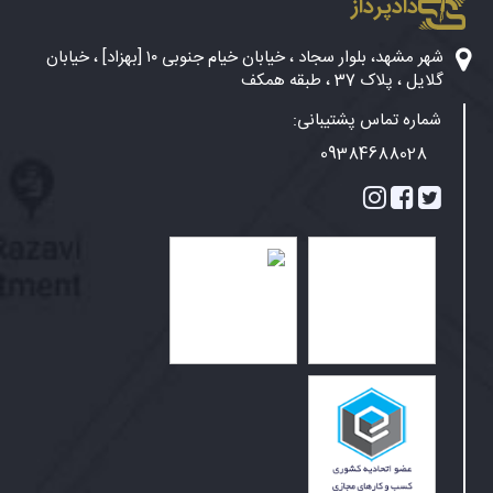
دادپرداز
شهر مشهد، بلوار سجاد ، خیابان خیام جنوبی ۱۰ [بهزاد] ، خیابان
گلایل ، پلاک 37 ، طبقه همکف
شماره تماس پشتیبانی:
09384688028