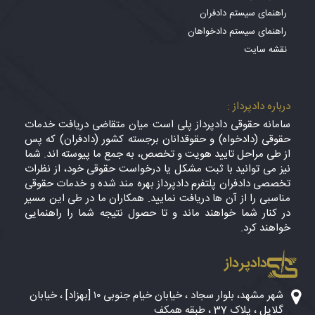
راهنمای سیستم دادفران
راهنمای سیستم دادخواهان
نقشه سایت
درباره دادپرداز :
سامانه حقوقی دادپرداز پلی است میان متقاضی دریافت خدمات
حقوقی (دادخواه) و حقوقدانان برجسته کشور (دادفران) که پس
از طی مراحل تایید هویت و تخصص، به جمع ما پیوسته اند. شما
نیز می توانید با ثبت مشکل یا درخواست حقوقی خود، از نظرات
تخصصی دادفران پلتفرم دادپرداز بهره مند شده و خدمات حقوقی
مناسبی را از آن ها دریافت نمایید. همکاران ما در طی این مسیر
در کنار شما خواهند ماند و تا حصول نتیجه شما را راهنمایی
خواهند کرد.
دادپرداز
شهر مشهد، بلوار سجاد ، خیابان خیام جنوبی ۱۰ [بهزاد] ، خیابان
گلایل ، پلاک 37 ، طبقه همکف