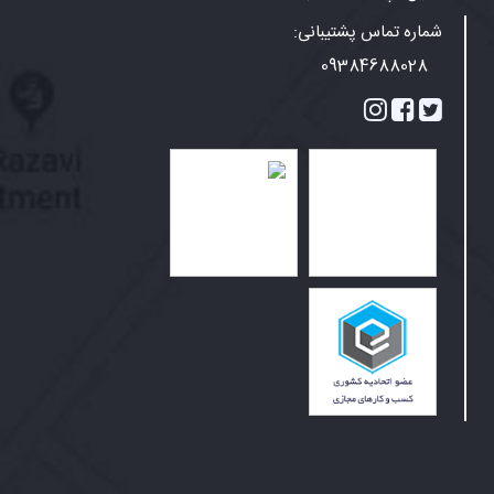
شماره تماس پشتیبانی:
09384688028