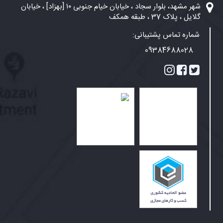
شهر مشهد، بلوار سجاد ، خیابان خیام جنوبی ۱۰ [بهزاد] ، خیابان
گلایل ، پلاک 37 ، طبقه همکف
شماره تماس پشتیبانی:
09384688028