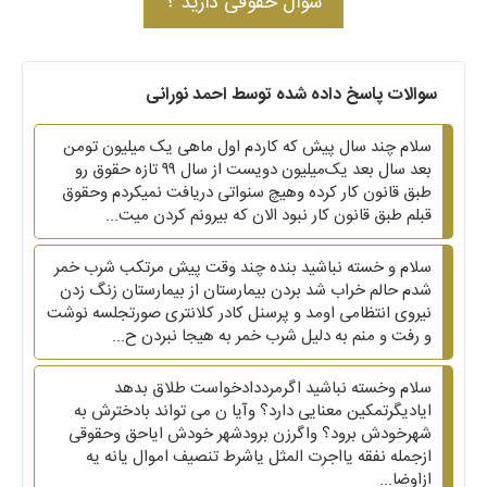
سوال حقوقی دارید ؟
سوالات پاسخ داده شده توسط احمد نورانی
سلام چند سال پیش که کاردم اول ماهی یک میلیون تومن
بعد سال بعد یک‌میلیون دویست از سال ۹۹ تازه حقوق رو
طبق قانون کار کرده وهیچ سنواتی دریافت نمیکردم وحقوق
قبلم طبق قانون کار نبود الان که بیرونم کردن میت...
سلام و خسته نباشید بنده چند وقت پیش مرتکب شرب خمر
شدم حالم خراب شد بردن بیمارستان از بیمارستان زنگ زدن
نیروی انتظامی اومد و پرسنل کادر کلانتری صورتجلسه نوشت
و رفت و منم به دلیل شرب خمر به هیجا نبردن ح...
سلام وخسته نباشید اگرمرددادخواست طلاق بدهد
ایادیگرتمکین معنایی دارد؟ وآیا ن می تواند بادخترش به
شهرخودش برود؟ واگرزن برودشهر خودش ایاحق وحقوقی
ازجمله نفقه یااجرت المثل یاشرط تنصیف اموال یانه یه
ازاوضا...