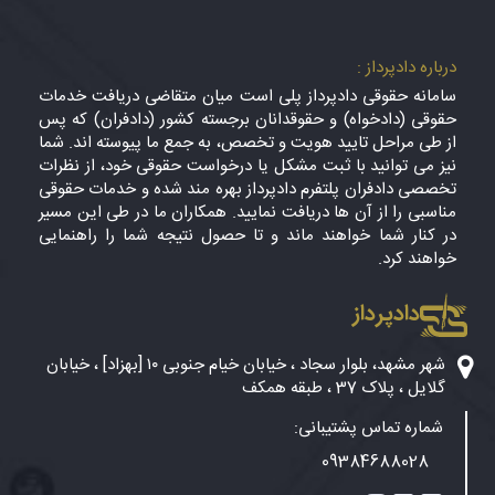
درباره دادپرداز :
سامانه حقوقی دادپرداز پلی است میان متقاضی دریافت خدمات
حقوقی (دادخواه) و حقوقدانان برجسته کشور (دادفران) که پس
از طی مراحل تایید هویت و تخصص، به جمع ما پیوسته اند. شما
نیز می توانید با ثبت مشکل یا درخواست حقوقی خود، از نظرات
تخصصی دادفران پلتفرم دادپرداز بهره مند شده و خدمات حقوقی
مناسبی را از آن ها دریافت نمایید. همکاران ما در طی این مسیر
در کنار شما خواهند ماند و تا حصول نتیجه شما را راهنمایی
خواهند کرد.
دادپرداز
شهر مشهد، بلوار سجاد ، خیابان خیام جنوبی ۱۰ [بهزاد] ، خیابان
گلایل ، پلاک 37 ، طبقه همکف
شماره تماس پشتیبانی:
09384688028