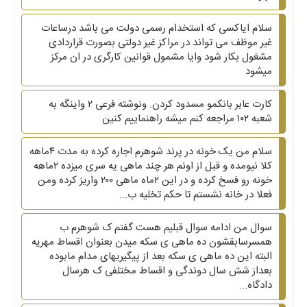
سلام ایاکسی که استخدام رسمی دولت می باشد درساعات
غیر موظف می تواند در مراکز غیر دولتی بصورت قراردادی
مشغول بکار شود وایا مشمول قوانین کارگری در ان مرکز
میشود
کارت عابر بانکمو مسدود کردن. ونوشته فرعی ۲ واینگه به
شعبه ۱۰۲ مراجعه کنم میشه راهنماییم کنین
سلام من یک خونه در پرند شوهرم اجاره کرده به مدت ۴ماهه
کلا نیومده و قبل از اونم هر چند ماهی یه سری میزده ۲ماهه
خونه رو فسخ کرده و در این ۲ماه ماهی ۲۰۰ واریز کرده ومن
فعلا در خانه نشستم تا حکم تخلیه ب...
سوال من ادامه سوال قبلیم هست گفتم ک شوهرم ب
همسرسابقشون ده ماهی ی سکه میدن بعنوان اقساط مهریه
البته این ده ماهی ی سکه بعد از پیگیریهای مدام مابوده
بعداز شش سال دوندگی و اقساط مختلفی ک هرسال
دادگاه...