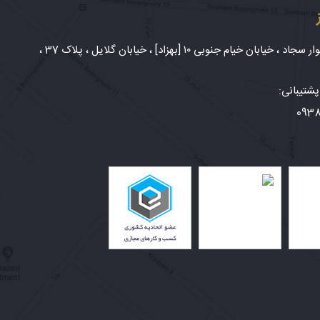
شهر مشهد، بلوار سجاد ، خیابان خیام جنوبی ۱۰ [بهزاد] ، خیابان گلایل ، پلاک 37 ،
شتیبانی:
093