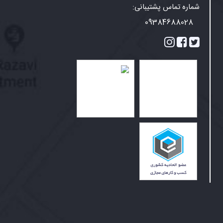
شماره تماس پشتیبانی:
09384688028