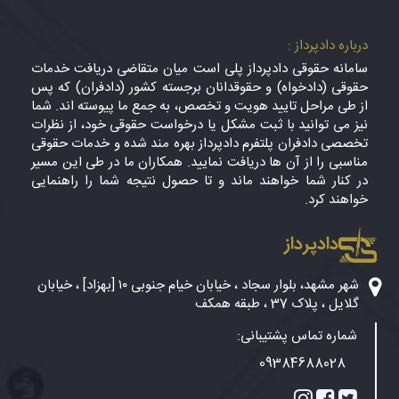
درباره دادپرداز :
سامانه حقوقی دادپرداز پلی است میان متقاضی دریافت خدمات
حقوقی (دادخواه) و حقوقدانان برجسته کشور (دادفران) که پس
از طی مراحل تایید هویت و تخصص، به جمع ما پیوسته اند. شما
نیز می توانید با ثبت مشکل یا درخواست حقوقی خود، از نظرات
تخصصی دادفران پلتفرم دادپرداز بهره مند شده و خدمات حقوقی
مناسبی را از آن ها دریافت نمایید. همکاران ما در طی این مسیر
در کنار شما خواهند ماند و تا حصول نتیجه شما را راهنمایی
خواهند کرد.
دادپرداز
شهر مشهد، بلوار سجاد ، خیابان خیام جنوبی ۱۰ [بهزاد] ، خیابان
گلایل ، پلاک 37 ، طبقه همکف
شماره تماس پشتیبانی:
09384688028