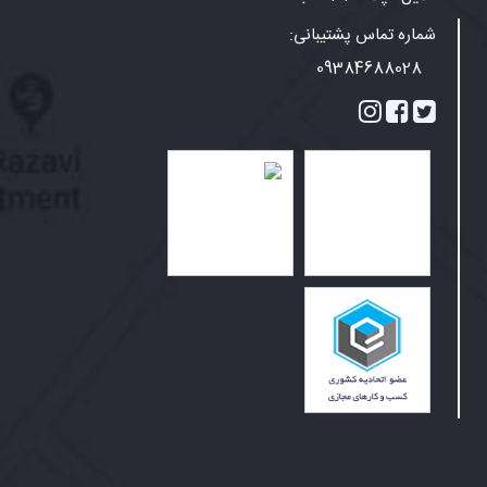
شماره تماس پشتیبانی:
09384688028