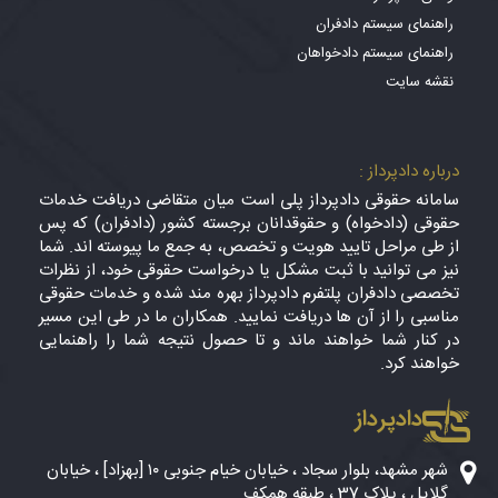
راهنمای سیستم دادفران
راهنمای سیستم دادخواهان
نقشه سایت
درباره دادپرداز :
سامانه حقوقی دادپرداز پلی است میان متقاضی دریافت خدمات
حقوقی (دادخواه) و حقوقدانان برجسته کشور (دادفران) که پس
از طی مراحل تایید هویت و تخصص، به جمع ما پیوسته اند. شما
نیز می توانید با ثبت مشکل یا درخواست حقوقی خود، از نظرات
تخصصی دادفران پلتفرم دادپرداز بهره مند شده و خدمات حقوقی
مناسبی را از آن ها دریافت نمایید. همکاران ما در طی این مسیر
در کنار شما خواهند ماند و تا حصول نتیجه شما را راهنمایی
خواهند کرد.
دادپرداز
شهر مشهد، بلوار سجاد ، خیابان خیام جنوبی ۱۰ [بهزاد] ، خیابان
گلایل ، پلاک 37 ، طبقه همکف