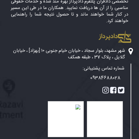
تخصصی دادفران پلتفرم دادپرداز بهره مند شده و خدمات حقوقی
مناسبی را از آن ها دریافت نمایید. همکاران ما در طی این مسیر
در کنار شما خواهند ماند و تا حصول نتیجه شما را راهنمایی
خواهند کرد.
دادپرداز
شهر مشهد، بلوار سجاد ، خیابان خیام جنوبی ۱۰ [بهزاد] ، خیابان
گلایل ، پلاک 37 ، طبقه همکف
شماره تماس پشتیبانی:
09384688028