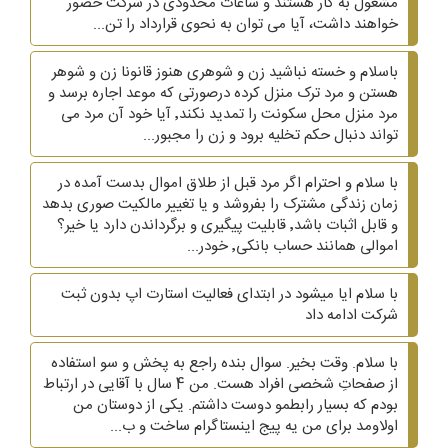
مشغول به کار هستند و ساعات محدودی در شرکت حضور
خواهند داشت، آیا می توان به نحوی قرارداد را تن...
باسلام و خسته نباشید زن و شوهری هنوز قانونا زن و شوهر
هستن و مرد ترک منزل کرده درصورتی که موعد اجاره برسد و
مرد منزل محل سکونت را تمدید نکند٬ آیا خود آن مرد می
تواند دنبال حکم تخلیه برود و زن را مجبور...
با سلام و احترام اگر مرد قبل از طلاق اموال بدست آمده در
زمان زندگی مشترک را بفروشد و یا تغییر مالکیت صوری بدهد
و قابل اثبات باشد٬ قابلیت پیگیری و برگرداندن دارد یا خیر؟
اموالی همانند حساب بانکی٬ خودر...
با سلام ایا میشود در ابتدای فعالیت استارت اپ بدون ثبت
شرکت ادامه داد
با سلام. وقت بخیر. سوال بنده راجع به پخش و سو استفاده
از صفحاتِ شخصی افراد هست. من 4 سال با آقایی در ارتباط
بودم که بسیار رابطمو دوست داشتم. یکی از دوستان من
اولاومد برای من یه پیج اینستاگرام ساخت و ب...