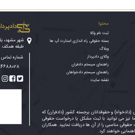
محتوا
دادپرداز
ثبت نام وکلا
بسته حقوقی راه اندازی استارت آپ ها
طبقه همکف
وبلاگ
وکلای دادپرداز
شماره تماس پ
راهنمای سیستم دادفران
84688028
راهنمای سیستم دادخواهان
نقشه سایت
دادخواه) و حقوقدانان برجسته کشور (دادفران) که
 نیز می توانید با ثبت مشکل یا درخواست حقوقی
حقوقی مناسبی را از آن ها دریافت نمایید. همکاران
اهنمایی خواهند کرد.