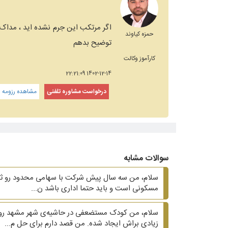
اگر مرتکب این جرم نشده اید ، مداک
حمزه کیاوند
توضیح بدهم
کارآموز وکالت
1402-12-14 22:21:09
درخواست مشاوره تلفنی
مشاهده رزومه و
سوالات مشابه
سلام، من سه سال پیش شرکت با سهامی محدود رو ثبت ک
مسکونی است و باید حتما اداری باشد ن...
سلام، من کودک مستضعفی در حاشیه‌ی شهر مشهد رو م
زیادی براش ایجاد شده. من قصد دارم برای حل م...