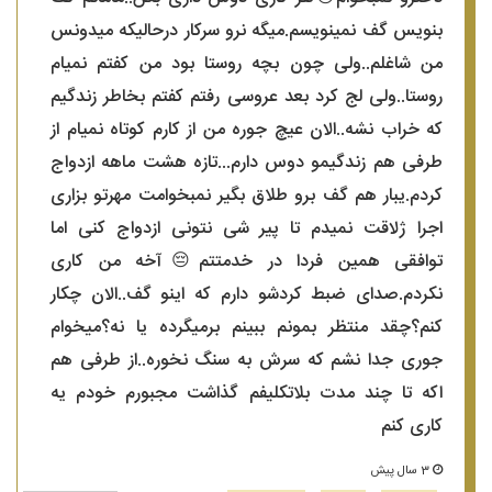
بنویس گف نمینویسم.میگه نرو سرکار درحالیکه میدونس
من شاغلم..ولی چون بچه روستا بود من کفتم نمیام
روستا..ولی لج کرد بعد عروسی رفتم کفتم بخاطر زندگیم
که خراب نشه..الان عیچ جوره من از کارم کوتاه نمیام از
طرفی هم زندگیمو دوس دارم...تازه هشت ماهه ازدواج
کردم.یبار هم گف برو طلاق بگیر نمبخوامت مهرتو بزاری
اجرا ژلاقت نمیدم تا پیر شی نتونی ازدواج کنی اما
توافقی همین فردا در خدمتتم😔آخه من کاری
نکردم.صدای ضبط کردشو دارم که اینو گف..الان چکار
کنم؟چقد منتظر بمونم ببینم برمیگرده یا نه؟میخوام
جوری جدا نشم که سرش به سنگ نخوره..از طرفی هم
اکه تا چند مدت بلاتکلیفم گذاشت مجبورم خودم یه
کاری کنم
3 سال پیش