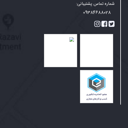
شماره تماس پشتیبانی:
09384688028