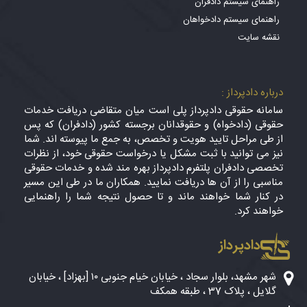
راهنمای سیستم دادفران
راهنمای سیستم دادخواهان
نقشه سایت
درباره دادپرداز :
سامانه حقوقی دادپرداز پلی است میان متقاضی دریافت خدمات
حقوقی (دادخواه) و حقوقدانان برجسته کشور (دادفران) که پس
از طی مراحل تایید هویت و تخصص، به جمع ما پیوسته اند. شما
نیز می توانید با ثبت مشکل یا درخواست حقوقی خود، از نظرات
تخصصی دادفران پلتفرم دادپرداز بهره مند شده و خدمات حقوقی
مناسبی را از آن ها دریافت نمایید. همکاران ما در طی این مسیر
در کنار شما خواهند ماند و تا حصول نتیجه شما را راهنمایی
خواهند کرد.
دادپرداز
شهر مشهد، بلوار سجاد ، خیابان خیام جنوبی ۱۰ [بهزاد] ، خیابان
گلایل ، پلاک 37 ، طبقه همکف