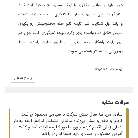
دارید باید یا توافقی بگذرید یا اینکه عسروحرج خودرا ثابت کنید
مثلااگر بددهنی یا تهدید داره یا کتکاری میکنه یا نفقه نمیده
و..باید اول شکایت کنی ثابت کنی حکم محکومیتش رو بگیری
سپس طلاق دادخواست بدی وگره نتیجه نمیگیری البته چون در
این بابت راهکار زیاده میتونی از طریق سایت بابنده ارتباط
برقرارکنی تا دقیقتر راهنمایی شوید
1402-08-25 10:35:42
پاسخ به نظر
سوالات مشابه
سلام، من سه سال پیش شرکت با سهامی محدود رو ثبت
کردم. و هنوز واسش پرونده مالیاتی تشکیل ندادم. البته یه بار
همان زمان اقدام کردم چون مامور اداره مالیات آمد و گفت
آدرس مسکونی است و باید حتما اداری باشد ن...