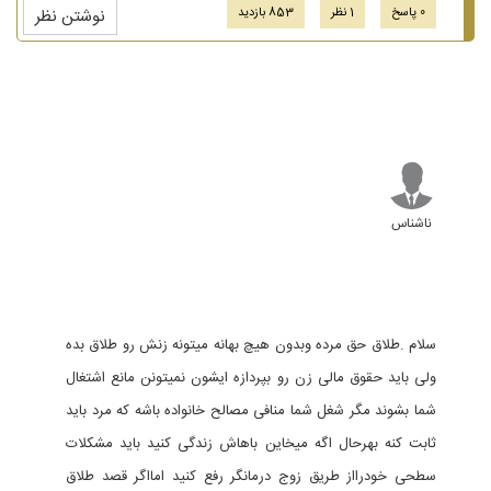
0 پاسخ
1 نظر
853 بازدید
نوشتن نظر
ناشناس
سلام .طلاق حق مرده وبدون هیچ بهانه میتونه زنش رو طلاق بده
ولی باید حقوق مالی زن رو بپردازه ایشون نمیتونن مانع اشتغال
شما بشوند مگر شغل شما منافی مصالح خانواده باشه که مرد باید
ثابت کنه بهرحال اگه میخاین باهاش زندگی کنید باید مشکلات
سطحی خودرااز طریق زوج درمانگر رفع کنید امااگر قصد طلاق