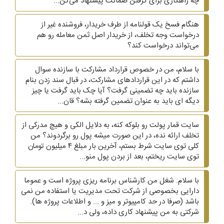
چه راهکاری برای گرفتن ضمانت پیشنهاد می‌کن...
هنگام فسخ یک قولنامه از طرف خریدار، فروشنده غیر از
درخواست وجه تخلف، از خریدار اصل ثمن معامله رو هم
می‌تواند درخواست کند؟
با سلام، من در خصوص قرارداد مشارکت با سازنده سوال
داشتم که در این قراردادهای مشارکت، در قبال سند زدن بنام
سازنده باید چه تضمینی گرفت؟ آیا چک باید گرفت یا چیز
دیگه ای باید به عنوان تضمین گرفته بشه؟ قان...
سایت قمار پولت رو بلوکه کنه، به دلایل الکی و هیچ مدرکی از
تخلف ارائه نده، در این صورت میشه پول رو برگردوند؟ من
کلی توی سایت شرط بستم، آخرین بار مبلغ ۴ میلیون تومان
توی سایت ریختم، بعد از بردن پول منو...
با سلام. شغل من کارشناس برنامه ریزی پروژه است و عموما
دارایی بخصوصی از شرکت تحت مدیریت یا استفاده من نمی
باشد (صرفا در حد کامپیوتر و میز و ... و اطلاعات پروژه ها).
شرکتی به من پیشنهاد کاری داده، ولی د...