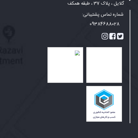
گلایل ، پلاک 37 ، طبقه همکف
شماره تماس پشتیبانی:
09384688028