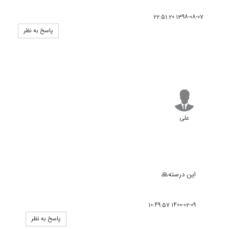
1398-08-07 22:51:20
پاسخ به نظر
علی
این درسته🙏
1400-02-09 10:49:57
پاسخ به نظر