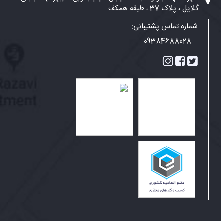
گلایل ، پلاک 37 ، طبقه همکف
شماره تماس پشتیبانی:
09384688028