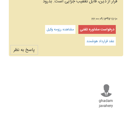
فرار از دین، قابل تعقیب جزایی است. بدرود
1397-11-10 22:00:09
درخواست مشاوره تلفنی
مشاهده رزومه وکیل
عقد قرارداد هوشمند
پاسخ به نظر
ghadam
javahery