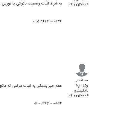
به شرط اثبات وضعیت ناتوانی یا فورس ما
09122117224
1400-09-24 02:53:41
صداقت.
وکیل پ۱
همه چیز بستگی به اثبات مرضی که مان
دادگستری
09122117224
1400-09-24 03:00:39