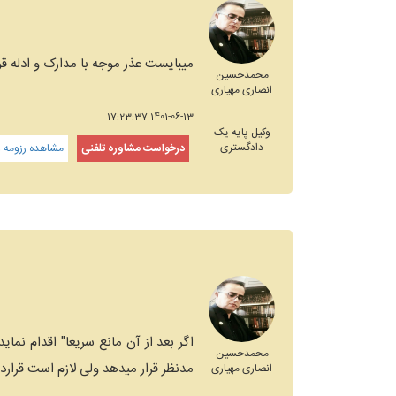
میبایست عذر موجه با مدارک و ادله قو
محمدحسین
انصاری مهیاری
1401-06-13 17:23:37
وکیل پایه یک
دادگستری
درخواست مشاوره تلفنی
مشاهده رزومه و
اگر بعد از آن مانع سریعا" اقدام نم
محمدحسین
مدنظر قرار میدهد ولی لازم است قراردا
انصاری مهیاری