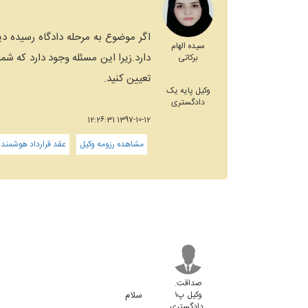
اگر موضوع به مرحله دادگاه رسیده د
سیده الهام
دارد.زیرا این مسئله وجود دارد که شما
برکاتی
تعیین کنید.
وکیل پایه یک
دادگستری
1397-10-12 12:26:31
مشاهده رزومه وکیل
عقد قرارداد هوشمند
صداقت.
وکیل پ۱
سلام
دادگستری