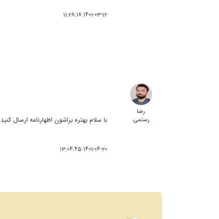
1401-03-12 11:28:18
رضا
رستمی
با سلام بهتره براشون اظهارنامه ارسال کنید
1401-04-20 13:04:45