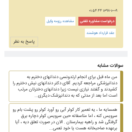
1398-10-09 01:54:44
درخواست مشاوره تلفنی
مشاهده رزومه وکیل
عقد قرارداد هوشمند
پاسخ به نظر
سوالات مشابه
من ماه قبل برای انجام ارتدونسی دندانهای دخترم به
دندانپزشکی مراجعه کردیم. آقای دکتر دندانهای نیش دخترم را
کشیدند و گفتند نیازی نیست زیرا دندانهای دخترتان مرتب
است اما بعد از مدتی که به دندانپزشک دیگری...
همسایه ما ، یه تعمیر کار کولر آبی رو آورد کولر رو پشت بام رو
سرویس کنه ، اما متاسفانه حین سرویس کولر دچاره برق
گرفتگی شد و راهیه بیمارستان . الان در صورت تعلق دیه ، آیا
برعهده صاحبخانه هست یا خود تعمی...