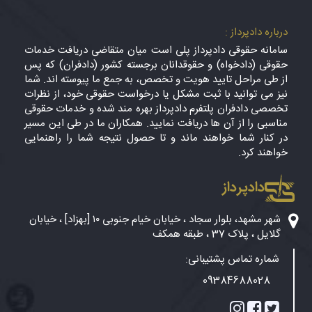
درباره دادپرداز :
سامانه حقوقی دادپرداز پلی است میان متقاضی دریافت خدمات
حقوقی (دادخواه) و حقوقدانان برجسته کشور (دادفران) که پس
از طی مراحل تایید هویت و تخصص، به جمع ما پیوسته اند. شما
نیز می توانید با ثبت مشکل یا درخواست حقوقی خود، از نظرات
تخصصی دادفران پلتفرم دادپرداز بهره مند شده و خدمات حقوقی
مناسبی را از آن ها دریافت نمایید. همکاران ما در طی این مسیر
در کنار شما خواهند ماند و تا حصول نتیجه شما را راهنمایی
خواهند کرد.
دادپرداز
شهر مشهد، بلوار سجاد ، خیابان خیام جنوبی ۱۰ [بهزاد] ، خیابان
گلایل ، پلاک 37 ، طبقه همکف
شماره تماس پشتیبانی:
09384688028