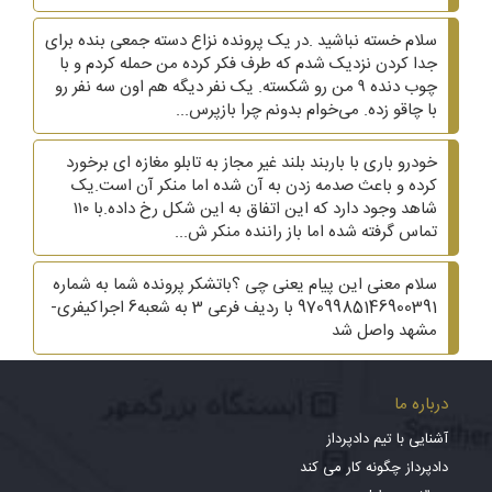
سلام خسته نباشید .در یک پرونده نزاع دسته جمعی بنده برای
جدا کردن نزدیک شدم که طرف فکر کرده من حمله کردم و با
چوب دنده ۹ من رو شکسته. یک نفر دیگه هم اون سه نفر رو
با چاقو زده. می‌خوام بدونم چرا بازپرس...
خودرو باری با باربند بلند غیر مجاز به تابلو مغازه ای برخورد
کرده و باعث صدمه زدن به آن شده اما منکر آن است.یک
شاهد وجود دارد که این اتفاق به این شکل رخ داده.با ۱۱۰
تماس گرفته شده اما باز راننده منکر ش...
سلام معنی این پیام یعنی چی ؟باتشکر پرونده شما به شماره
9709985146900391 با ردیف فرعی 3 به شعبه6 اجراکیفری-
مشهد واصل شد
درباره ما
آشنایی با تیم دادپرداز
دادپرداز چگونه کار می کند