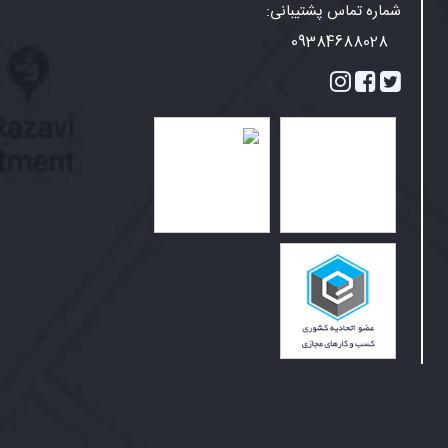
شماره تماس پشتیبانی:
09384688028