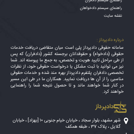
راهنمای سیستم دادفران
راهنمای سیستم دادخواهان
نقشه سایت
درباره دادپرداز :
سامانه حقوقی دادپرداز پلی است میان متقاضی دریافت خدمات
حقوقی (دادخواه) و حقوقدانان برجسته کشور (دادفران) که پس
از طی مراحل تایید هویت و تخصص، به جمع ما پیوسته اند. شما
نیز می توانید با ثبت مشکل یا درخواست حقوقی خود، از نظرات
تخصصی دادفران پلتفرم دادپرداز بهره مند شده و خدمات حقوقی
مناسبی را از آن ها دریافت نمایید. همکاران ما در طی این مسیر
در کنار شما خواهند ماند و تا حصول نتیجه شما را راهنمایی
خواهند کرد.
دادپرداز
شهر مشهد، بلوار سجاد ، خیابان خیام جنوبی ۱۰ [بهزاد] ، خیابان
گلایل ، پلاک 37 ، طبقه همکف