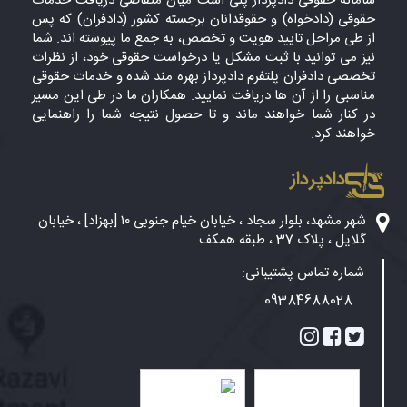
سامانه حقوقی دادپرداز پلی است میان متقاضی دریافت خدمات
حقوقی (دادخواه) و حقوقدانان برجسته کشور (دادفران) که پس
از طی مراحل تایید هویت و تخصص، به جمع ما پیوسته اند. شما
نیز می توانید با ثبت مشکل یا درخواست حقوقی خود، از نظرات
تخصصی دادفران پلتفرم دادپرداز بهره مند شده و خدمات حقوقی
مناسبی را از آن ها دریافت نمایید. همکاران ما در طی این مسیر
در کنار شما خواهند ماند و تا حصول نتیجه شما را راهنمایی
خواهند کرد.
دادپرداز
شهر مشهد، بلوار سجاد ، خیابان خیام جنوبی ۱۰ [بهزاد] ، خیابان
گلایل ، پلاک 37 ، طبقه همکف
شماره تماس پشتیبانی:
09384688028